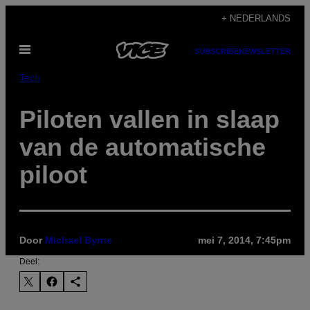
Ga
+ NEDERLANDS
naar
Open
de
SUBSCRIBE
NEWSLETTER
menu
inhoud
Tech
Piloten vallen in slaap
van de automatische
piloot
Door
Michael Byrne
mei 7, 2014, 7:45pm
Deel: