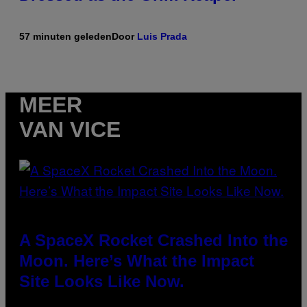
57 minuten geleden
Door
Luis Prada
MEER
VAN VICE
A SpaceX Rocket Crashed Into the
Moon. Here’s What the Impact
Site Looks Like Now.