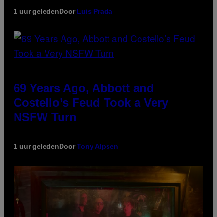
1 uur geleden
Door
Luis Prada
69 Years Ago, Abbott and
Costello’s Feud Took a Very
NSFW Turn
1 uur geleden
Door
Tony Alpsen