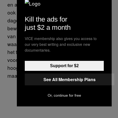
en alle andere mensen. De auteurs geven
ook aan dat de wetenschap suggereert dat
Kill the ads for
dagdromen een positief effect heeft op ons
just $2 a month
bewustzijn, het kan helpen bij het oplossen
van problemen en psychologische
VICE membership also gives you access to
waakzaamheid –hoewel een andere instantie
our very best writing and exclusive new
documentaries.
het tegendeel bewijst. Misschien is het goed
voor de piloot als hij op 12.000 kilometer
Support for $2
hoogte even zijn gedachten laat dwalen,
maar dan moet dat wel goed gaan natuurlijk.
See All Membership Plans
Or, continue for free