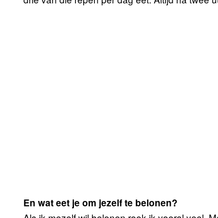
En wat eet je om jezelf te belonen?
Als ik mezelf wil belonen rook ik vooral veel. Ma