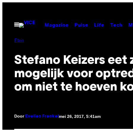
Ga
naar
de
Open
Magazine
Pulse
Life
Tech
M
menu
inhoud
Eten
Stefano Keizers eet 
mogelijk voor optre
om niet te hoeven k
Door
mei 26, 2017, 5:41am
Evelien Frenkel