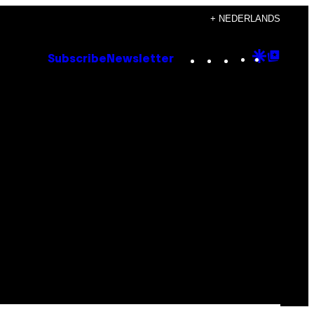
+ NEDERLANDS
Instagram
TikTok
YouTube
Google
Goog
Subscribe
Newsletter
Discove
Top
Posts