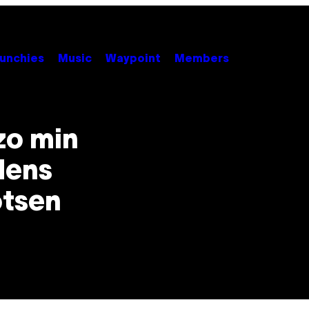
unchies
Music
Waypoint
Members
zo min
dens
otsen