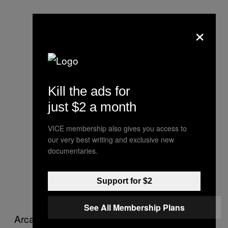
×
Kill the ads for
just $2 a month
VICE membership also gives you access to
our very best writing and exclusive new
Cory Arcangel: currentmood
documentaries.
clickbait campagne © Cory
Arcangel; Met dank aan de Lisson
Support for $2
Gallery
See All Membership Plans
Arcangel voegde ook een online component