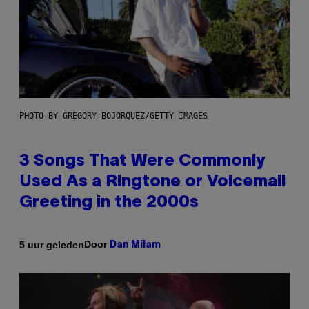
PHOTO BY GREGORY BOJORQUEZ/GETTY IMAGES
3 Songs That Were Commonly
Used As a Ringtone or Voicemail
Greeting in the 2000s
Door
5 uur geleden
Dan Milam