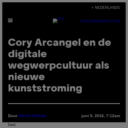
Ga
+ NEDERLANDS
naar
Open
de
SUBSCRIBE
NEWSLETTER
menu
inhoud
Cory Arcangel en de
digitale
wegwerpcultuur als
nieuwe
kunststroming
Door
juni 9, 2016, 7:12am
Kevin Holmes
Deel: