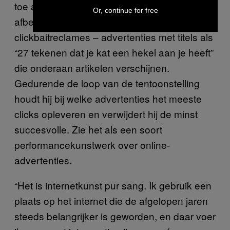
toe aan de tentoonstelling. Sommige van de
Or, continue for free
afbeelding verwerkte hij namelijk in
clickbaitreclames – advertenties met titels als
“27 tekenen dat je kat een hekel aan je heeft”
die onderaan artikelen verschijnen.
Gedurende de loop van de tentoonstelling
houdt hij bij welke advertenties het meeste
clicks opleveren en verwijdert hij de minst
succesvolle. Zie het als een soort
performancekunstwerk over online-
advertenties.
“Het is internetkunst pur sang. Ik gebruik een
plaats op het internet die de afgelopen jaren
steeds belangrijker is geworden, en daar voer