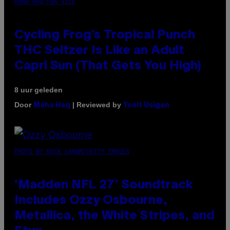
MAHA HAQ FOR VICE
Cycling Frog’s Tropical Punch
THC Seltzer Is Like an Adult
Capri Sun (That Gets You High)
8 uur geleden
Door
| Reviewed by
Maha Haq
Ysolt Usigan
PHOTO BY NICK LAHAM/GETTY IMAGES
‘Madden NFL 27’ Soundtrack
Includes Ozzy Osbourne,
Metallica, the White Stripes, and