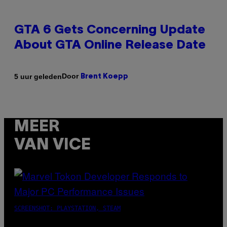
GTA 6 Gets Concerning Update
About GTA Online Release Date
Door
5 uur geleden
Brent Koepp
MEER
VAN VICE
SCREENSHOT: PLAYSTATION, STEAM