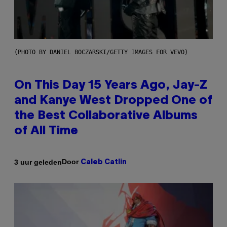
(PHOTO BY DANIEL BOCZARSKI/GETTY IMAGES FOR VEVO)
On This Day 15 Years Ago, Jay-Z
and Kanye West Dropped One of
the Best Collaborative Albums
of All Time
Door
3 uur geleden
Caleb Catlin