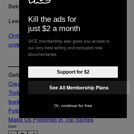
Bekijk
hier
meer werk van Danielle Trofe.
Kill the ads for
Lees ook:
just $2 a month
Ontmoet Eric Klarenbeek, de Nederlandse
VICE membership also gives you access to
ontwerper die 3D-print met schimmel
our very best writing and exclusive new
documentaries.
Support for $2
Getagd:
Creators
Danielle
See All Membership Plans
Trofe
Design
duurzaam
ecovative
paddens
toelen
Or, continue for free
Follow Us On Discover
Make Us Preferred In Top Stories
Deel: