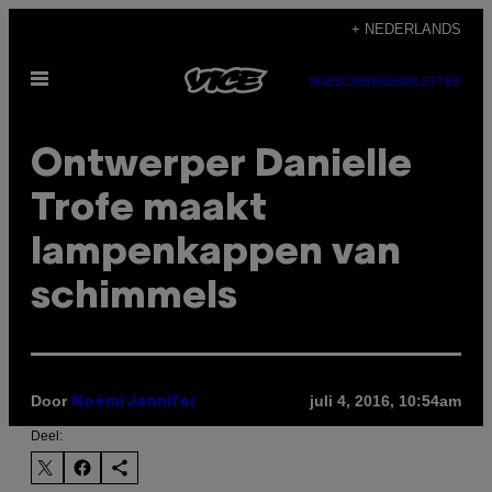
Ga
+ NEDERLANDS
naar
Open
de
SUBSCRIBE
NEWSLETTER
menu
inhoud
Ontwerper Danielle
Trofe maakt
lampenkappen van
schimmels
Door
juli 4, 2016, 10:54am
Noémi Jennifer
Deel: