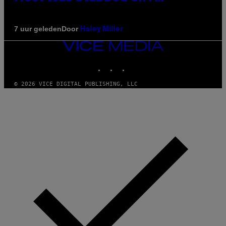
Door
7 uur geleden
Haley Miller
VICE
MEDIA
INSTAGRAM
TIKTOK
YOUTUBE
© 2026 VICE DIGITAL PUBLISHING, LLC