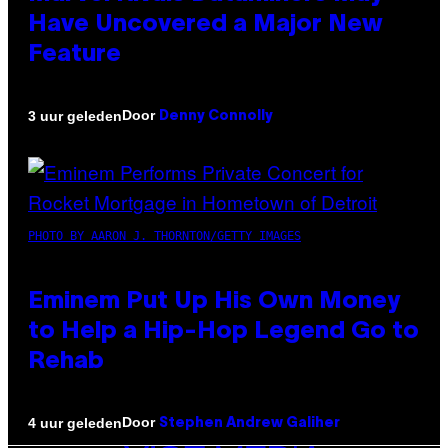
Have Uncovered a Major New
Feature
Door
3 uur geleden
Denny Connolly
PHOTO BY AARON J. THORNTON/GETTY IMAGES
Eminem Put Up His Own Money
to Help a Hip-Hop Legend Go to
Rehab
Door
4 uur geleden
Stephen Andrew Galiher