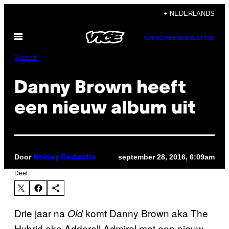
Ga
+ NEDERLANDS
naar
Open
de
SUBSCRIBE
NEWSLETTER
menu
inhoud
Muziek
Danny Brown heeft
een nieuw album uit
Door
september 28, 2016, 6:09am
Noisey Redactie
Deel:
Drie jaar na
komt Danny Brown aka The
Old
Hybrid aka Adderall Admiral met een nieuw