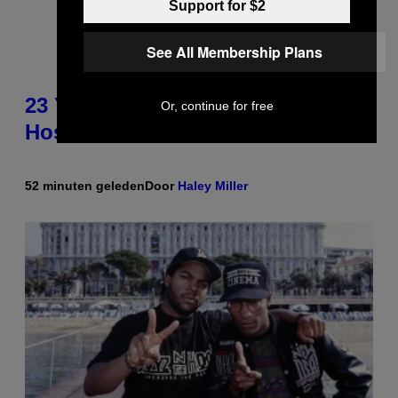
Support for $2
See All Membership Plans
23 Years Ago, a Reality TV Show
Or, continue for free
Host Was Stabbed on Air
52 minuten geleden
Door
Haley Miller