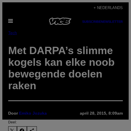
Ga
+ NEDERLANDS
naar
Open
de
SUBSCRIBE
NEWSLETTER
menu
inhoud
Tech
Met DARPA’s slimme
kogels kan elke noob
bewegende doelen
raken
Door
Emiko Jozuka
april 28, 2015, 8:09am
Deel: