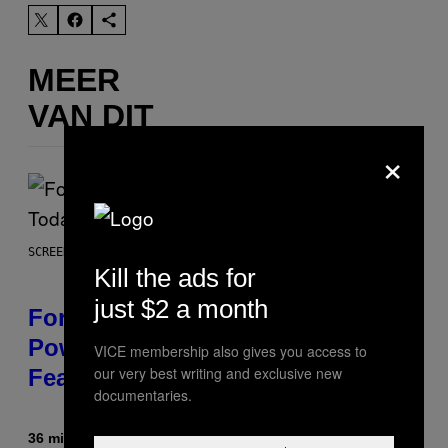
MEER
VAN DIT
×
SCREENSHOT: EPIC GAMES
Kill the ads for
just $2 a month
Fortnite Gem Hours Start Time:
Power Hour Today Schedule and
VICE membership also gives you access to
our very best writing and exclusive new
Featured Sprites
documentaries.
36 minuten geleden
Door
Brent Koepp