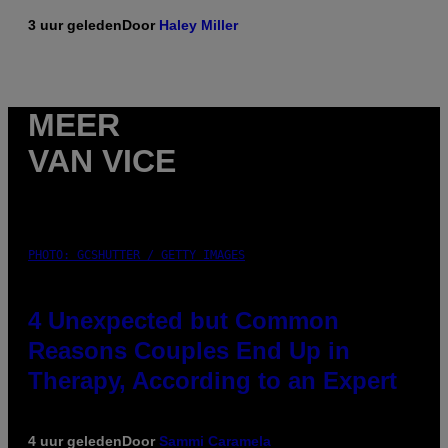
3 uur geleden
Door
Haley Miller
MEER
VAN VICE
PHOTO: GCSHUTTER / GETTY IMAGES
4 Unexpected but Common
Reasons Couples End Up in
Therapy, According to an Expert
4 uur geleden
Door
Sammi Caramela