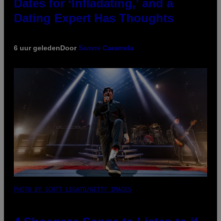
Dates for ‘Infladating,’ and a
Dating Expert Has Thoughts
6 uur geleden
Door
Sammi Caramela
PHOTO BY SCOTT LEGATO/GETTY IMAGES