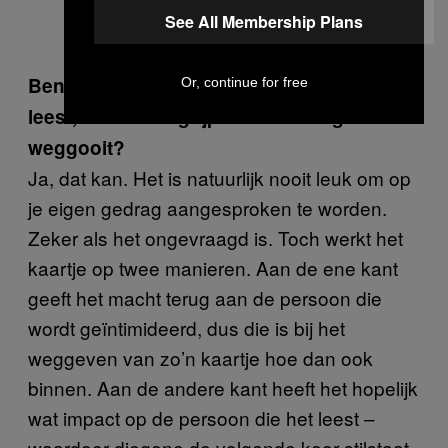
See All Membership Plans
Ben je niet bang dat iemand zo’n kaartje
Or, continue for free
leest, het niet begrijpt en het dan gewoon
weggooit?
Ja, dat kan. Het is natuurlijk nooit leuk om op
je eigen gedrag aangesproken te worden.
Zeker als het ongevraagd is. Toch werkt het
kaartje op twee manieren. Aan de ene kant
geeft het macht terug aan de persoon die
wordt geïntimideerd, dus die is bij het
weggeven van zo’n kaartje hoe dan ook
binnen. Aan de andere kant heeft het hopelijk
wat impact op de persoon die het leest –
waardoor diegene de volgende keer stilstaat