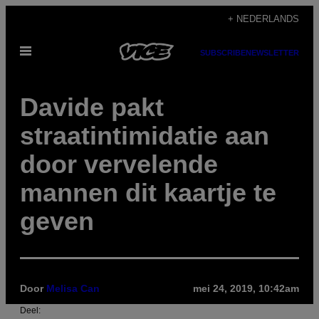
Ga
+ NEDERLANDS
naar
Open
de
SUBSCRIBE
NEWSLETTER
menu
inhoud
Davide pakt
straatintimidatie aan
door vervelende
mannen dit kaartje te
geven
Door
Melisa Can
mei 24, 2019, 10:42am
Deel: