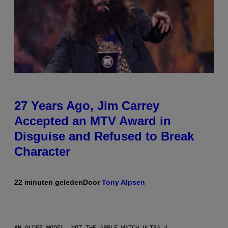
27 Years Ago, Jim Carrey
Accepted an MTV Award in
Disguise and Refused to Break
Character
22 minuten geleden
Door
Tony Alpsen