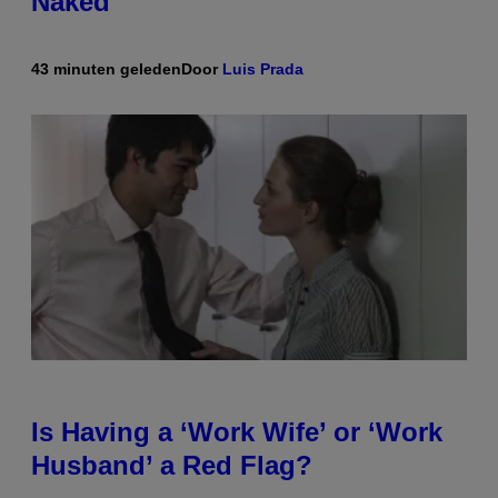
Naked
43 minuten geleden
Door
Luis Prada
Is Having a ‘Work Wife’ or ‘Work
Husband’ a Red Flag?