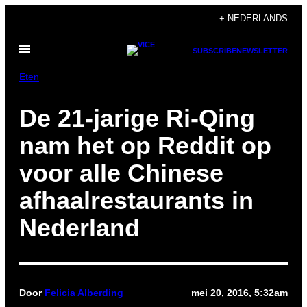
Ga
+ NEDERLANDS
naar
Open
de
SUBSCRIBE
NEWSLETTER
menu
inhoud
Eten
De 21-jarige Ri-Qing
nam het op Reddit op
voor alle Chinese
afhaalrestaurants in
Nederland
Door
Felicia Alberding
mei 20, 2016, 5:32am