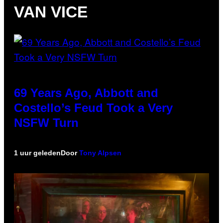
VAN VICE
69 Years Ago, Abbott and
Costello’s Feud Took a Very
NSFW Turn
1 uur geleden
Door
Tony Alpsen