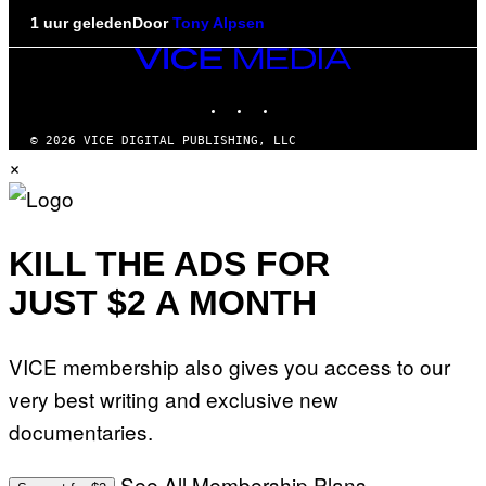
1 uur geleden
Door
Tony Alpsen
VICE
MEDIA
INSTAGRAM
TIKTOK
YOUTUBE
© 2026 VICE DIGITAL PUBLISHING, LLC
×
KILL THE ADS FOR
JUST $2 A MONTH
VICE membership also gives you access to our
very best writing and exclusive new
documentaries.
See All Membership Plans