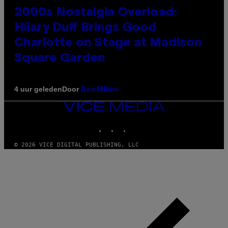
2000s Nostalgia Overload:
Hilary Duff Brings Good
Charlotte on Stage at Madison
Square Garden
Door
4 uur geleden
Dan Milam
VICE
MEDIA
INSTAGRAM
TIKTOK
YOUTUBE
© 2026 VICE DIGITAL PUBLISHING, LLC