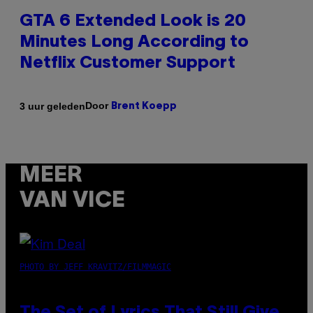
GTA 6 Extended Look is 20
Minutes Long According to
Netflix Customer Support
Door
3 uur geleden
Brent Koepp
MEER
VAN VICE
PHOTO BY JEFF KRAVITZ/FILMMAGIC
The Set of Lyrics That Still Give