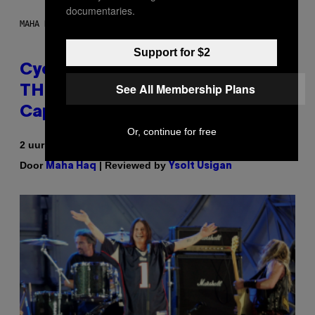
documentaries.
MAHA HAQ FOR VICE
Support for $2
Cycling Frog’s Tropical Punch
See All Membership Plans
THC Seltzer Is Like an Adult
Capri Sun (That Gets You High)
Or, continue for free
2 uur geleden
Door
| Reviewed by
Maha Haq
Ysolt Usigan