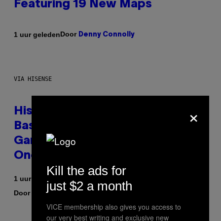
Featuring 19 New Maps
Door
1 uur geleden
Denny Connolly
VIA HISENSE
×
Hisense’s New U6SF Pro TV Is
Basically a Home Theater,
Gaming Rig, And Soundbar In
One Box (Deal Alert!)
Kill the ads for
1 uur geleden
just $2 a month
Door
| Reviewed by
Sam Watanuki
Ysolt Usigan
VICE membership also gives you access to
our very best writing and exclusive new