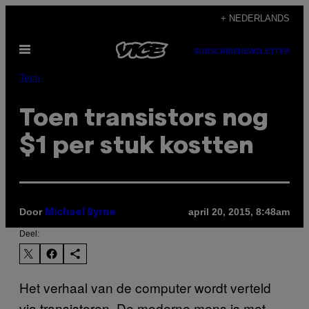
Ga
+ NEDERLANDS
naar
Open
de
SUBSCRIBE
NEWSLETTER
menu
inhoud
Tech
Toen transistors nog
$1 per stuk kostten
Door
april 20, 2015, 8:48am
Michael Byrne
Deel:
​Het verhaal van de computer wordt verteld
via transistoren. De moderne mens is met