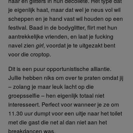
haar en glitters in hun décolleté. Het type dat
je eigenlijk haat, maar dat wel je neus vol wil
scheppen en je hand vast wil houden op een
festival. Baad in de bodyglitter, flirt met hun
aantrekkelijke vrienden, en laat je fucking
navel zien
, voordat je te uitgezakt bent
girl
voor die croptop.
Dit is een puur opportunistische alliantie.
Jullie hebben niks om over te praten omdat jij
– zolang je maar leuk lacht op die
groepsselfie – hen eigenlijk totaal niet
interesseert. Perfect voor wanneer je ze om
11.30 uur dumpt voor een uitje naar het toilet
met die gast die net al dan niet aan het
breakdancen was.