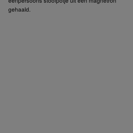
eenpersoons stoofpotje uit een magnetron
gehaald.