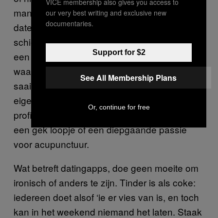
VICE membership also gives you access to
manier om te zeggen dat je “wat rond aan het
our very best writing and exclusive new
documentaries.
daten” bent. Het ding met daten is dat je moet
schieten als een Syriër in Kobani voordat je
Support for $2
een keer iets leuks raakt. De meeste mensen
waarmee je op een date gaat gaan dodelijk
See All Membership Plans
saai zijn, of zullen net één spelbrekende
eigenschap hebben die hun foto en
Or, continue for free
profieltekst niet wisten te openbaren, zoals
een gek loopje of een diepgaande passie
voor acupunctuur.
Wat betreft datingapps, doe geen moeite om
ironisch of anders te zijn. Tinder is als coke:
iedereen doet alsof ‘ie er vies van is, en toch
kan in het weekend niemand het laten. Staak