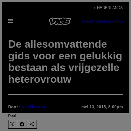
Ga
+ NEDERLANDS
naar
Open
de
SUBSCRIBE
NEWSLETTER
menu
inhoud
De allesomvattende
gids voor een gelukkig
bestaan als vrijgezelle
heterovrouw
Door
Lucy Hancock
mei 13, 2015, 8:00pm
Deel: