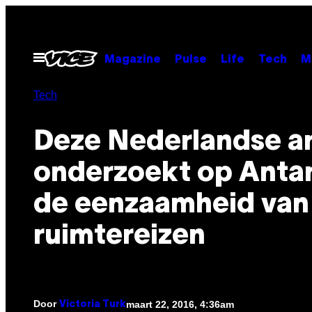
Ga
naar
de
Open
Magazine
Pulse
Life
Tech
M
menu
inhoud
Tech
Deze Nederlandse ar
onderzoekt op Antar
de eenzaamheid van
ruimtereizen
Door
maart 22, 2016, 4:36am
Victoria Turk