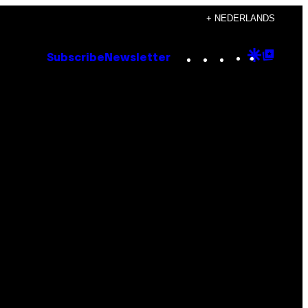
+ NEDERLANDS
Instagram
TikTok
YouTube
Google
Goog
Subscribe
Newsletter
Discove
Top
Posts