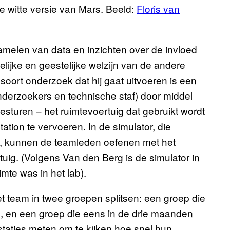
e witte versie van Mars. Beeld:
Floris van
zamelen van data en inzichten over de invloed
ijke en geestelijke welzijn van de andere
soort onderzoek dat hij gaat uitvoeren is een
nderzoekers en technische staf) door middel
sturen – het ruimtevoertuig dat gebruikt wordt
ation te vervoeren. In de simulator, die
ks, kunnen de teamleden oefenen met het
uig. (Volgens Van den Berg is de simulator in
te was in het lab).
het team in twee groepen splitsen: een groep die
n, en een groep die eens in de drie maanden
restaties meten om te kijken hoe snel hun