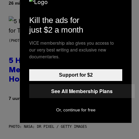
Door
26 minuten geleden
Ashley Fike
Kill the ads for
just $2 a month
(PHOTO BY STEVE GRANITZ/WIREIMAGE)
VICE membership also gives you access to
our very best writing and exclusive new
documentaries.
5 Hip-Hop Songs That Are Most
Memorable for Their Classic
Support for $2
Hooks
See All Membership Plans
Door
7 uur geleden
Caleb Catlin
Or, continue for free
PHOTO: NASA; DR PIXEL / GETTY IMAGES