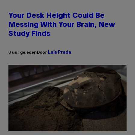
Your Desk Height Could Be
Messing With Your Brain, New
Study Finds
Door
8 uur geleden
Luis Prada