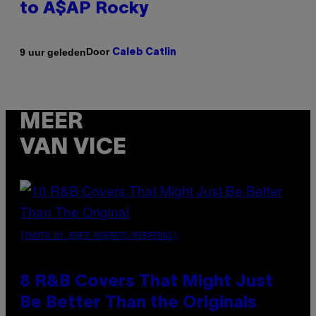
to A$AP Rocky
Door
9 uur geleden
Caleb Catlin
MEER
VAN VICE
(PHOTO BY EBET ROBERTS/REDFERNS)
8 R&B Covers That Might Just
Be Better Than the Originals