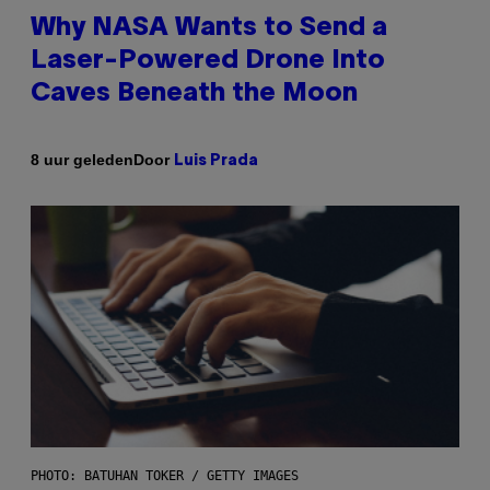
Why NASA Wants to Send a
Laser-Powered Drone Into
Caves Beneath the Moon
Door
8 uur geleden
Luis Prada
PHOTO: BATUHAN TOKER / GETTY IMAGES