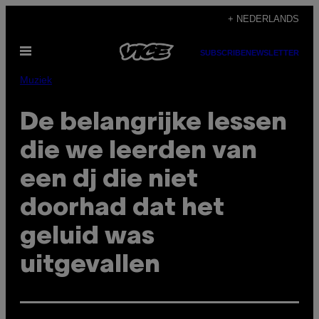
Ga
+ NEDERLANDS
naar
Open
de
SUBSCRIBE
NEWSLETTER
menu
inhoud
Muziek
De belangrijke lessen
die we leerden van
een dj die niet
doorhad dat het
geluid was
uitgevallen