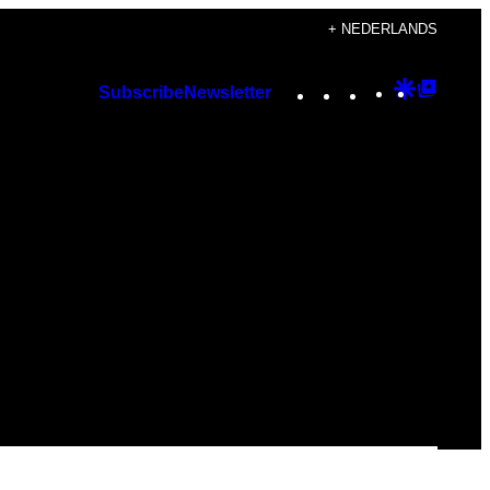
+ NEDERLANDS
Instagram
TikTok
YouTube
Google
Googl
Subscribe
Newsletter
Discover
Top
Posts