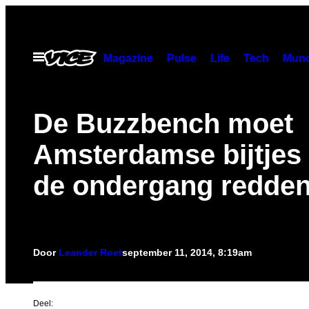
Ga
naar
de
Open
Magazine
Pulse
Life
Tech
Munc
menu
inhoud
De Buzzbench moet
Amsterdamse bijtjes
de ondergang redde
Door
Leander Roet
september 11, 2014, 8:19am
Deel: