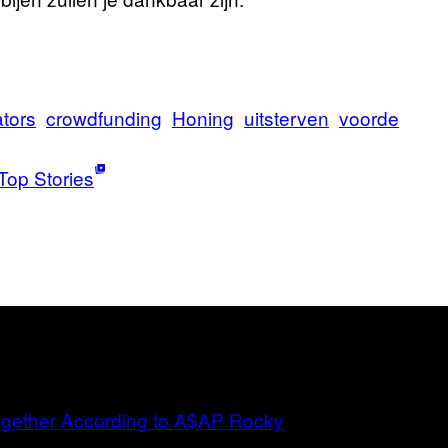
tors
crowdfunding
Honing
uitsterven
voorde
Top Stories