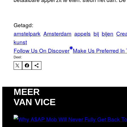
Getagd:
amstelpark
Amsterdam
appels
bij
bijen
Crea
kunst
Follow Us On Discover
Make Us Preferred In 
Deel:
MEER
VAN VICE