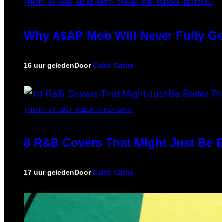
(PHOTO BY NOAM GALAI/GETTY IMAGES FOR TRIBECA FESTIVAL)
Why A$AP Mob Will Never Fully Ge
16 uur geleden
Door
Caleb Catlin
(PHOTO BY EBET ROBERTS/REDFERNS)
8 R&B Covers That Might Just Be B
17 uur geleden
Door
Caleb Catlin