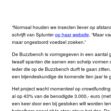
“Normaal houden we insecten liever op afstan
schrijft van Splunter
op haar website
. “Maar va
maar ongestoord voedsel zoeken.”
De Buzzbench is vormgegeven in een aantal g
twaalf spanten die samen een schelp vormen d
ieder die op de Buzzbench durft te gaan zitte
een bijendeskundige de komende tien jaar te
Het project wacht momenteel op crowdfunding
al op 43% van de benodigde 3.000,- euro (met 
een keer door een bij gestoken wilt worden ter
betaalbare appel zit te eten: steun het dan. De 