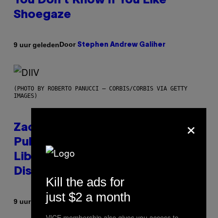
You Don’t Know if You Like
Shoegaze
Door
9 uur geleden
Stephen Andrew Galiher
(PHOTO BY ROBERTO PANUCCI – CORBIS/CORBIS VIA GETTY
IMAGES)
×
Zachary Cole Smith Wants a
Publicly Owned Music Streaming
Library Built on Spotify’s
Dismantled Bones
Kill the ads for
just $2 a month
Door
9 uur geleden
Lauren Boisvert
VICE membership also gives you access to