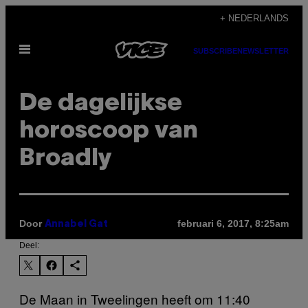
Ga
+ NEDERLANDS
naar
Open
de
SUBSCRIBE
NEWSLETTER
menu
inhoud
De dagelijkse
horoscoop van
Broadly
Door
februari 6, 2017, 8:25am
Annabel Gat
Deel:
De Maan in Tweelingen heeft om 11:40