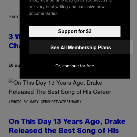
our very best writing and exclusive new
documentaries.
PHOTO ILLUSTRATION BY IAN WALDIE/GETTY IMAGES
Support for $2
3 Ways Your Music Taste
Changes as You Get Older
See All Membership Plans
Door
10 uur geleden
Or, continue for free
Dan Milam
(PHOTO BY GARY GERSHOFF/WIREIMAGE)
On This Day 13 Years Ago, Drake
Released the Best Song of His