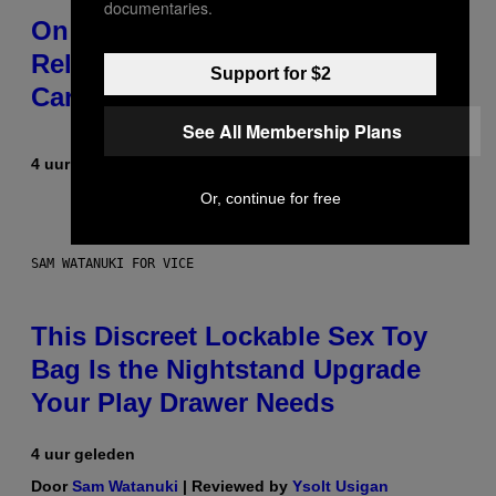
documentaries.
On This Day 13 Years Ago, Drake
Released the Best Song of His
Support for $2
Career
See All Membership Plans
4 uur geleden
Door
Caleb Catlin
Or, continue for free
SAM WATANUKI FOR VICE
This Discreet Lockable Sex Toy
Bag Is the Nightstand Upgrade
Your Play Drawer Needs
4 uur geleden
Door
Sam Watanuki
| Reviewed by
Ysolt Usigan