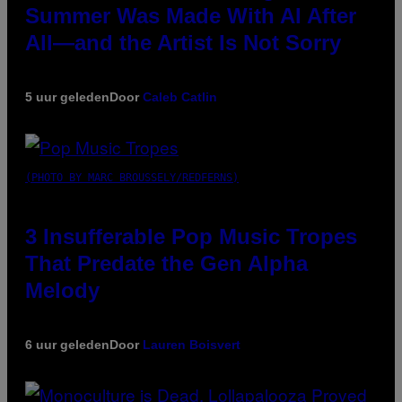
Summer Was Made With AI After
All—and the Artist Is Not Sorry
5 uur geleden
Door
Caleb Catlin
(PHOTO BY MARC BROUSSELY/REDFERNS)
3 Insufferable Pop Music Tropes
That Predate the Gen Alpha
Melody
6 uur geleden
Door
Lauren Boisvert