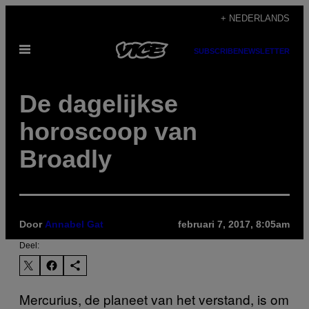
Ga
+ NEDERLANDS
naar
Open
de
SUBSCRIBE
NEWSLETTER
menu
inhoud
De dagelijkse
horoscoop van
Broadly
Door
Annabel Gat
februari 7, 2017, 8:05am
Deel:
Mercurius, de planeet van het verstand, is om