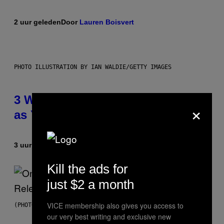
2 uur geleden
Door
Lauren Boisvert
PHOTO ILLUSTRATION BY IAN WALDIE/GETTY IMAGES
3 Ways Your Music Taste Changes
×
as You Get Older
3 uur geleden
Door
Dan Milam
Kill the ads for
just $2 a month
VICE membership also gives you access to
(PHOTO BY GARY GERSHOFF/WIREIMAGE)
our very best writing and exclusive new