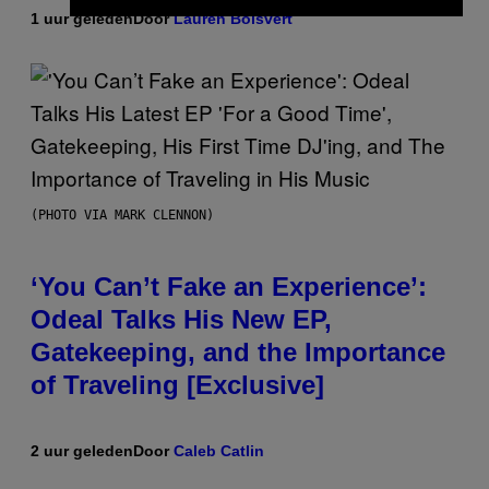
1 uur geleden
Door
Lauren Boisvert
(PHOTO VIA MARK CLENNON)
‘You Can’t Fake an Experience’:
Odeal Talks His New EP,
Gatekeeping, and the Importance
of Traveling [Exclusive]
2 uur geleden
Door
Caleb Catlin