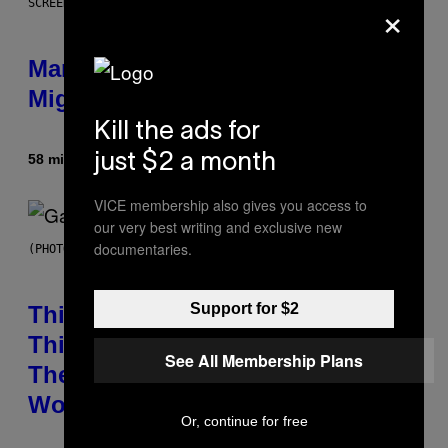
×
SCREENSHOT: PLAYSTATION
Marvel Tokon Year 1 DLC Fighters
Might Have Just Leaked
Kill the ads for
just $2 a month
58 minuten geleden
Door
Brent Koepp
VICE membership also gives you access to
our very best writing and exclusive new
documentaries.
(PHOTO BY GIE KNAEPS/GETTY IMAGES)
Support for $2
This 1995 Alt-Rock Band Wrote
This Moody Hit As a ‘Dig’ to
See All Membership Plans
Themselves, but the Rest of the
World Obviously Related to It
Or, continue for free