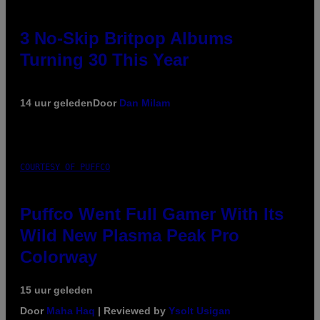
3 No-Skip Britpop Albums
Turning 30 This Year
14 uur geleden
Door
Dan Milam
COURTESY OF PUFFCO
Puffco Went Full Gamer With Its
Wild New Plasma Peak Pro
Colorway
15 uur geleden
Door
Maha Haq
| Reviewed by
Ysolt Usigan