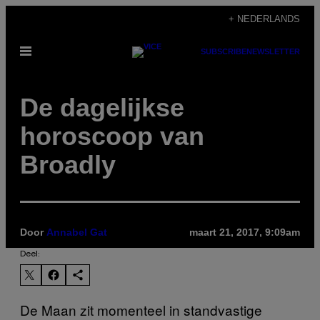
Ga
+ NEDERLANDS
naar
Open
SUBSCRIBE
NEWSLETTER
de
menu
inhoud
De dagelijkse
horoscoop van
Broadly
Door
Annabel Gat
maart 21, 2017, 9:09am
Deel:
De Maan zit momenteel in standvastige