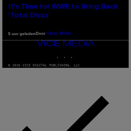
It’s Time for WWE to Bring Back
‘Total Divas’
Door
5 uur geleden
Haley Miller
VICE
MEDIA
INSTAGRAM
TIKTOK
YOUTUBE
© 2026 VICE DIGITAL PUBLISHING, LLC