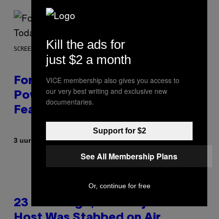
Kill the ads for
SCREENSHOT: EPIC GAMES
just $2 a month
VICE membership also gives you access to
Fortnite Gem Hours Start Time:
our very best writing and exclusive new
Power Hour Today Schedule and
documentaries.
Featured Sprites
Support for $2
Door
3 uur geleden
Brent Koepp
See All Membership Plans
Or, continue for free
23 Years Ago, a Reality TV Show
Host Was Stabbed on Air