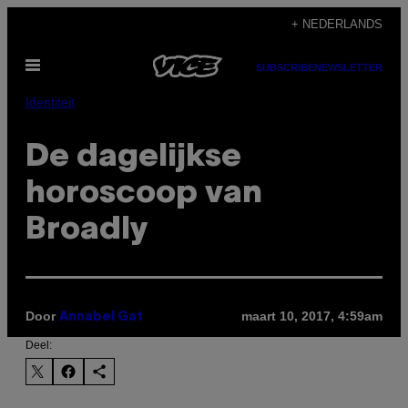
Ga
+ NEDERLANDS
naar
Open
de
SUBSCRIBE
NEWSLETTER
menu
inhoud
Identiteit
De dagelijkse
horoscoop van
Broadly
Door
maart 10, 2017, 4:59am
Annabel Gat
Deel: