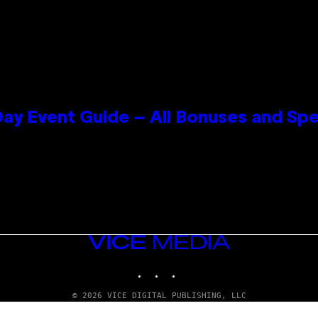
ay Event Guide – All Bonuses and Spe
VICE
MEDIA
INSTAGRAM
TIKTOK
YOUTUBE
© 2026 VICE DIGITAL PUBLISHING, LLC