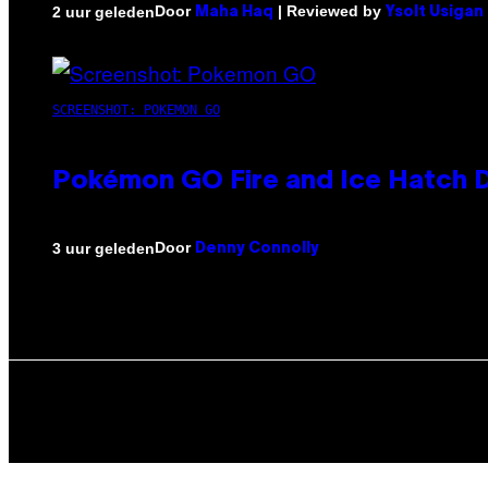
Door
| Reviewed by
2 uur geleden
Maha Haq
Ysolt Usigan
SCREENSHOT: POKEMON GO
Pokémon GO Fire and Ice Hatch D
Door
3 uur geleden
Denny Connolly