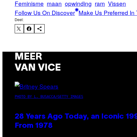
Feminisme
maan
opwinding
ram
Vissen
Follow Us On Discover
Make Us Preferred In 
Deel:
MEER
VAN VICE
PHOTO BY L. BUSACCA/GETTY IMAGES
28 Years Ago Today, an Iconic 19
From 1978