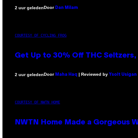
Door
2 uur geleden
Dan Milam
COURTESY OF CYCLING FROG
Get Up to 30% Off THC Seltzers, 
Door
| Reviewed by
2 uur geleden
Maha Haq
Ysolt Usigan
COURTESY OF NWTN HOME
NWTN Home Made a Gorgeous Weed 