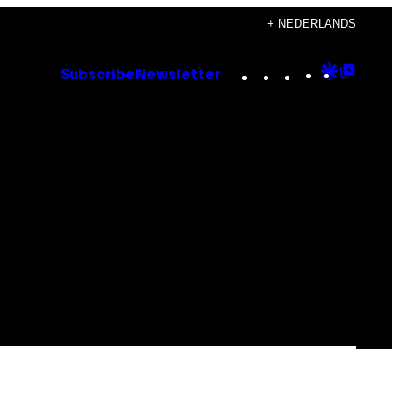
+ NEDERLANDS
Instagram
TikTok
YouTube
Google
Goog
Subscribe
Newsletter
Discove
Top
Posts