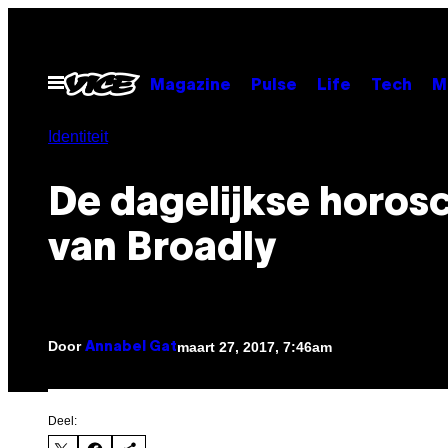
Ga
naar
de
Open
Magazine
Pulse
Life
Tech
M
menu
inhoud
Identiteit
De dagelijkse horos
van Broadly
Door
maart 27, 2017, 7:46am
Annabel Gat
Deel: