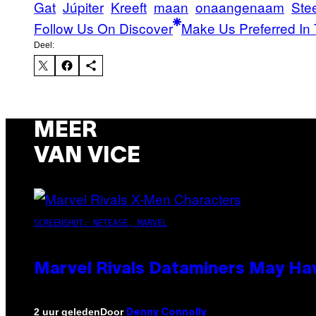
Gat
Júpiter
Kreeft
maan
onaangenaam
Ste
Follow Us On Discover
Make Us Preferred In 
Deel:
MEER
VAN VICE
SCREENSHOT: NETEASE, MARVEL
Marvel Rivals Dataminers May H
Door
2 uur geleden
Denny Connolly