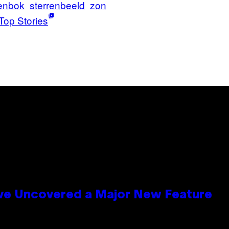
enbok
sterrenbeeld
zon
Top Stories
ave Uncovered a Major New Feature