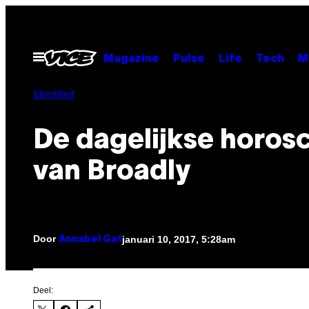
Ga
naar
de
Open
Magazine
Pulse
Life
Tech
M
menu
inhoud
Identiteit
De dagelijkse horos
van Broadly
Door
januari 10, 2017, 5:28am
Annabel Gat
Deel: