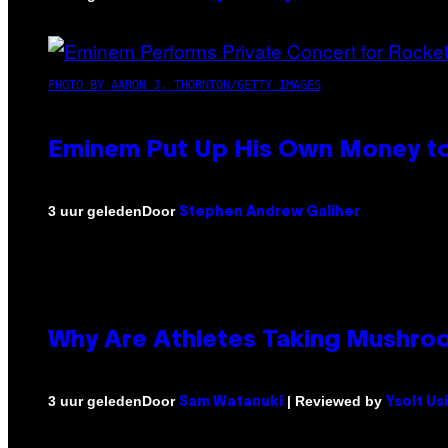
PHOTO BY AARON J. THORNTON/GETTY IMAGES
Eminem Put Up His Own Money to
Door
3 uur geleden
Stephen Andrew Galiher
Why Are Athletes Taking Mushr
Door
| Reviewed by
3 uur geleden
Sam Watanuki
Ysolt Us