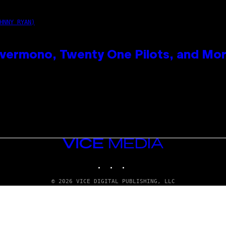
HNNY RYAN)
vermono, Twenty One Pilots, and Mo
VICE
MEDIA
INSTAGRAM
TIKTOK
YOUTUBE
© 2026 VICE DIGITAL PUBLISHING, LLC