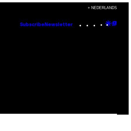
+ NEDERLANDS
Instagram
TikTok
YouTube
Google
Goog
Subscribe
Newsletter
Discove
Top
Posts