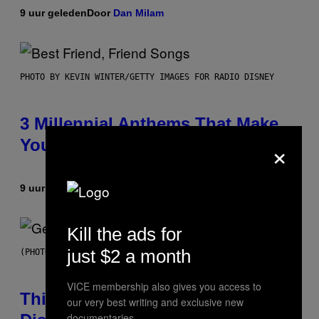
9 uur geleden
Door
Dan Milam
PHOTO BY KEVIN WINTER/GETTY IMAGES FOR RADIO DISNEY
3 Millennial Anthems That Make
×
You Think of Your Best Friend
9 uur geleden
Door
Lauren Boisvert
Kill the ads for
just $2 a month
(PHOTO BY TAYLOR HILL/GETTY IMAGES)
VICE membership also gives you access to
This Researcher Accidentally
our very best writing and exclusive new
documentaries.