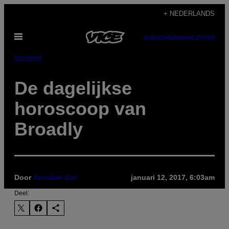
Ga
+ NEDERLANDS
naar
Open
de
SUBSCRIBE
NEWSLETTER
menu
inhoud
Identiteit
De dagelijkse
horoscoop van
Broadly
Door
Annabel Gat
januari 12, 2017, 6:03am
Deel: