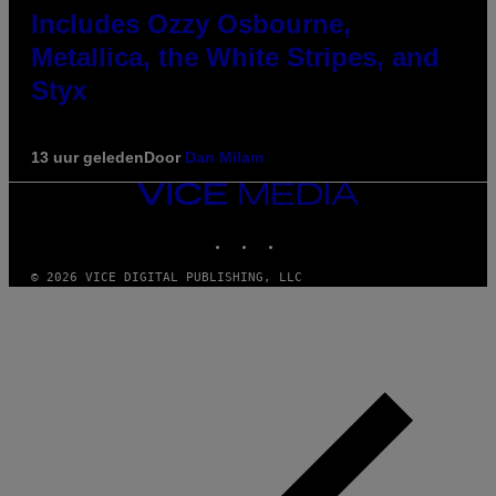
Includes Ozzy Osbourne,
Metallica, the White Stripes, and
Styx
13 uur geleden
Door
Dan Milam
VICE
MEDIA
INSTAGRAM
TIKTOK
YOUTUBE
© 2026 VICE DIGITAL PUBLISHING, LLC