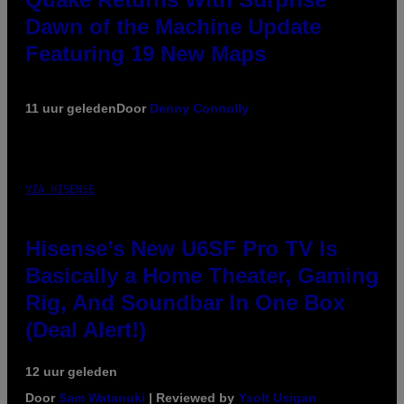
Dawn of the Machine Update
Featuring 19 New Maps
11 uur geleden
Door
Denny Connolly
VIA HISENSE
Hisense’s New U6SF Pro TV Is
Basically a Home Theater, Gaming
Rig, And Soundbar In One Box
(Deal Alert!)
12 uur geleden
Door
Sam Watanuki
| Reviewed by
Ysolt Usigan