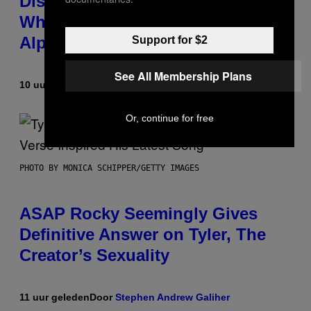
Discovered the New ‘Millennial
Whoop’ of Pop Music: The Gen
Alpha Melody
Support for $2
See All Membership Plans
10 uur geleden
Door
Lauren Boisvert
Or, continue for free
PHOTO BY MONICA SCHIPPER/GETTY IMAGES
ASAP Rocky Seemingly Gives
Definitive Answer on Tyler, The
Creator’s Sexuality
11 uur geleden
Door
Stephen Andrew Galiher