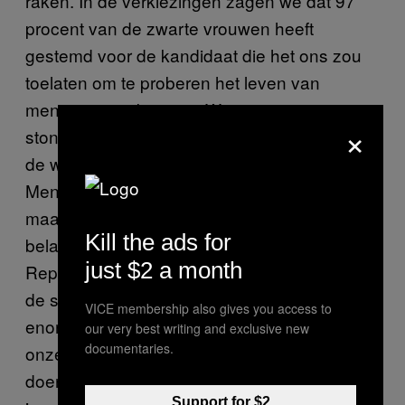
raken. In de verkiezingen zagen we dat 97
procent van de zwarte vrouwen heeft
gestemd voor de kandidaat die het ons zou
toelaten om te proberen het leven van
mensen te verbeteren. Witte stemmers
×
stonden niet aan onze kant. 53 procent van
de witte vrouwen stemde voor Trump.
Mensen moeten echt nog veel leren, kijk
maar naar hoeveel mensen tegen hun eigen
Kill the ads for
belangen in hebben gestemd. De
just $2 a month
Republikeinen hebben bewust geprobeerd
de situatie op te jutten. Ze hebben een
VICE membership also gives you access to
enorme angst gecreëerd voor “economische
our very best writing and exclusive new
documentaries.
onzekerheid”, zoals ze al decennia lang
doen. Ze geven minderheden en
Support for $2