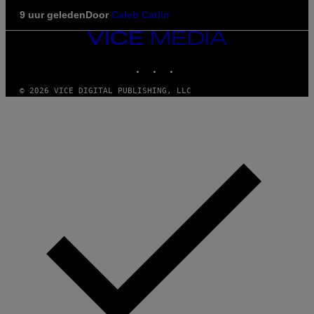
9 uur geleden
Door
Caleb Catlin
VICE
MEDIA
INSTAGRAM
TIKTOK
YOUTUBE
© 2026 VICE DIGITAL PUBLISHING, LLC