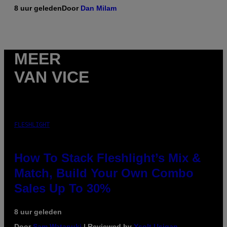
8 uur geleden
Door
Dan Milam
MEER
VAN VICE
FLESHLIGHT
How To Stack Fleshlight’s Mix &
Match, Build Your Own Combo
Sales Up To 30%
8 uur geleden
Door
Sam Watanuki
| Reviewed by
Ysolt Usigan