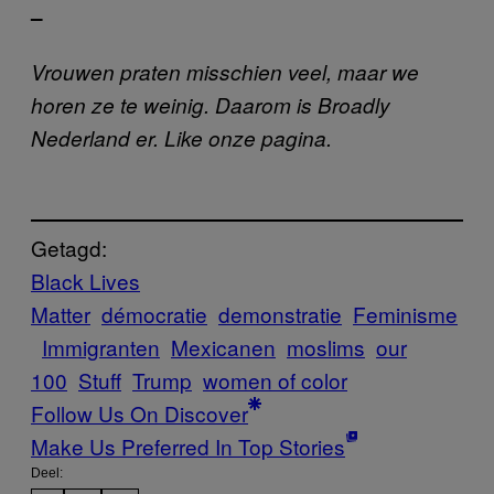
–
Vrouwen praten misschien veel, maar we
horen ze te weinig. Daarom is Broadly
Nederland er. Like onze pagina.
Getagd:
Black Lives
Matter
démocratie
demonstratie
Feminisme
Immigranten
Mexicanen
moslims
our
100
Stuff
Trump
women of color
Follow Us On Discover
Make Us Preferred In Top Stories
Deel: