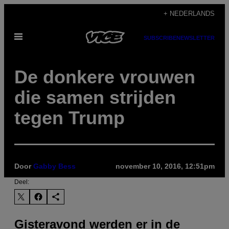
Ga
+ NEDERLANDS
naar
Open
de
SUBSCRIBE
NEWSLETTER
menu
inhoud
De donkere vrouwen
die samen strijden
tegen Trump
Door
Gabby Bess
november 10, 2016, 12:51pm
Deel:
Gisteravond werden er in de