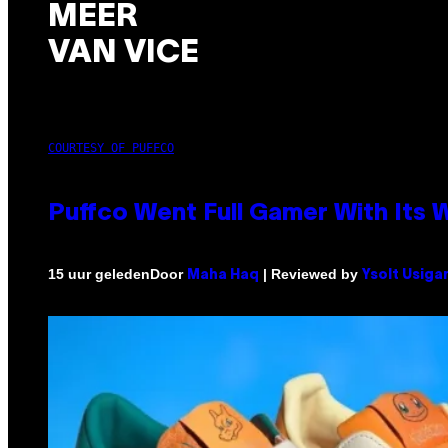
MEER
VAN VICE
COURTESY OF PUFFCO
Puffco Went Full Gamer With Its
Door
| Reviewed by
15 uur geleden
Maha Haq
Ysolt Usiga