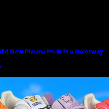
 Wild New Plasma Peak Pro Colorway
n