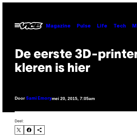
Ga
naar
de
Open
Magazine
Pulse
Life
Tech
M
menu
inhoud
De eerste 3D-printe
kleren is hier
Door
mei 20, 2015, 7:05am
Sami Emory
Deel: