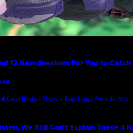
ed 12 New Sneakers For You to Catch
sigan
ten, We Still Can’t Explain These 4 