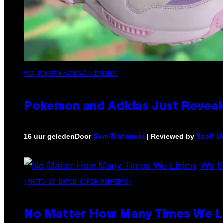
VIA POKEMON/ADIDAS/NINTENDO
Pokemon and Adidas Just Reveal
Door
| Reviewed by
16 uur geleden
Sam Watanuki
Ysolt U
(PHOTO BY DAVID CORIO/REDFERNS)
No Matter How Many Times We Lis