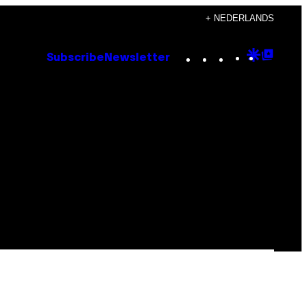
+ NEDERLANDS
Instagram
TikTok
YouTube
Google
Goog
Subscribe
Newsletter
Discove
Top
Posts