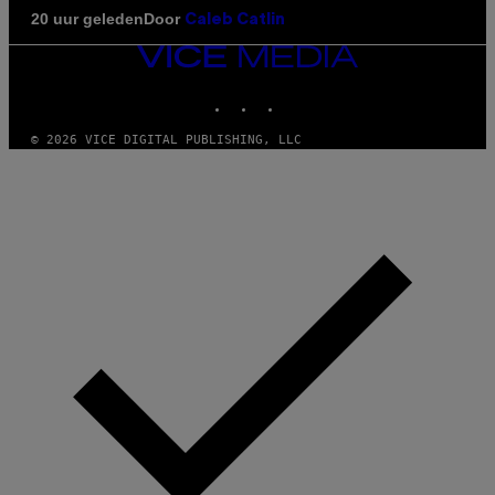
Door
20 uur geleden
Caleb Catlin
VICE
MEDIA
INSTAGRAM
TIKTOK
YOUTUBE
© 2026 VICE DIGITAL PUBLISHING, LLC