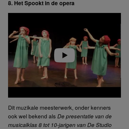
8. Het Spookt in de opera
P
l
a
y
v
i
d
e
o
Dit muzikale meesterwerk, onder kenners
ook wel bekend als
De presentatie van de
musicalklas 8 tot 10-jarigen van De Studio