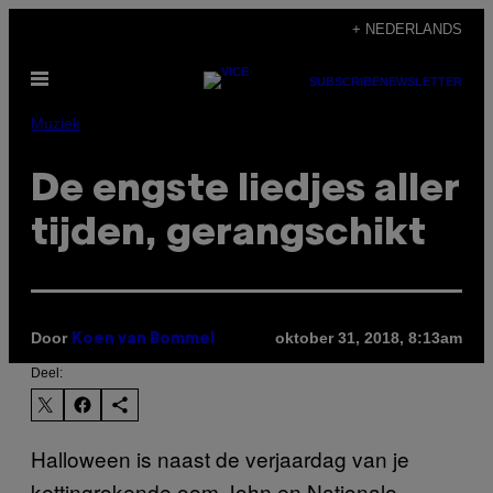
Ga
+ NEDERLANDS
naar
Open
de
SUBSCRIBE
NEWSLETTER
menu
inhoud
Muziek
De engste liedjes aller
tijden, gerangschikt
Door
oktober 31, 2018, 8:13am
Koen van Bommel
Deel:
Halloween is naast de verjaardag van je
kettingrokende oom John en Nationale