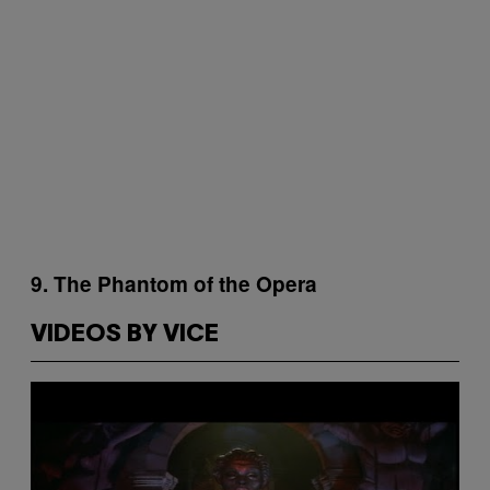
9. The Phantom of the Opera
VIDEOS BY VICE
P
l
a
y
v
i
d