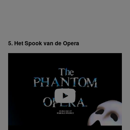
5. Het Spook van de Opera
P
l
a
y
v
i
d
e
o