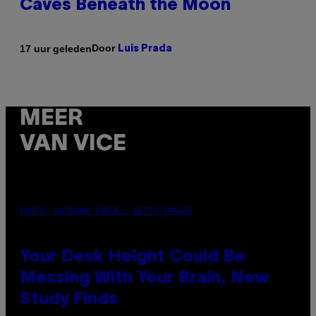
Caves Beneath the Moon
Door
17 uur geleden
Luis Prada
MEER
VAN VICE
PHOTO: BATUHAN TOKER / GETTY IMAGES
Your Desk Height Could Be
Messing With Your Brain, New
Study Finds