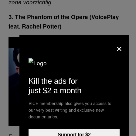
zone voorzichtig.
3. The Phantom of the Opera (VoicePlay
feat. Rachel Potter)
P
×
l
a
y
v
i
d
e
o
Kill the ads for
just $2 a month
VICE membership also gives you access to
our very best writing and exclusive new
documentaries.
Support for $2