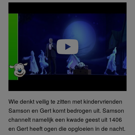
P
l
a
y
v
i
d
e
o
Wie denkt veilig te zitten met kindervrienden
Samson en Gert komt bedrogen uit. Samson
channelt namelijk een kwade geest uit 1406
en Gert heeft ogen die opgloeien in de nacht.