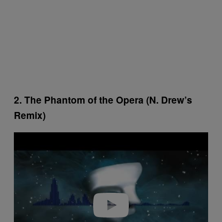
2. The Phantom of the Opera (N. Drew’s
Remix)
P
l
a
y
v
i
d
e
o