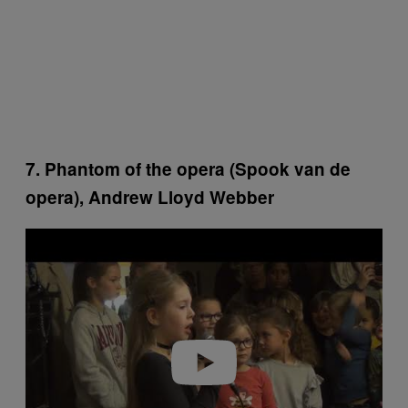
7. Phantom of the opera (Spook van de
opera), Andrew Lloyd Webber
P
l
a
y
v
i
d
e
o