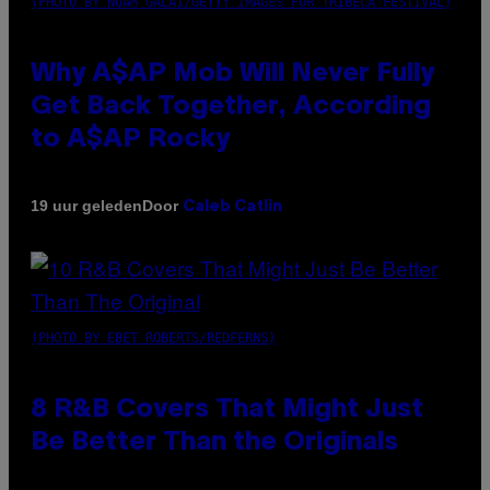
(PHOTO BY NOAM GALAI/GETTY IMAGES FOR TRIBECA FESTIVAL)
Why A$AP Mob Will Never Fully
Get Back Together, According
to A$AP Rocky
Door
19 uur geleden
Caleb Catlin
(PHOTO BY EBET ROBERTS/REDFERNS)
8 R&B Covers That Might Just
Be Better Than the Originals