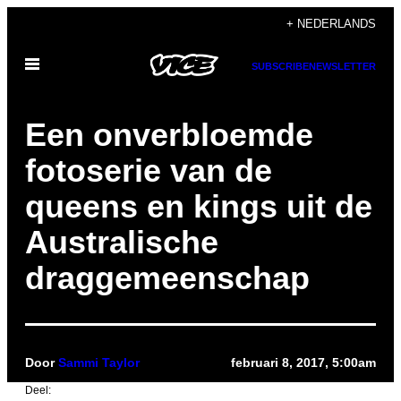
Ga
+ NEDERLANDS
naar
Open
de
SUBSCRIBE
NEWSLETTER
menu
inhoud
Een onverbloemde
fotoserie van de
queens en kings uit de
Australische
draggemeenschap
Door
Sammi Taylor
februari 8, 2017, 5:00am
Deel: