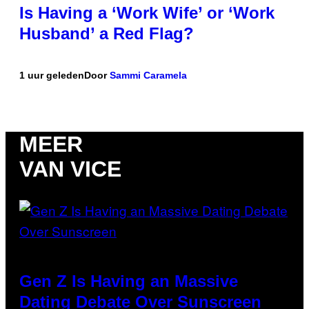
Is Having a ‘Work Wife’ or ‘Work
Husband’ a Red Flag?
1 uur geleden
Door
Sammi Caramela
MEER
VAN VICE
Gen Z Is Having an Massive
Dating Debate Over Sunscreen