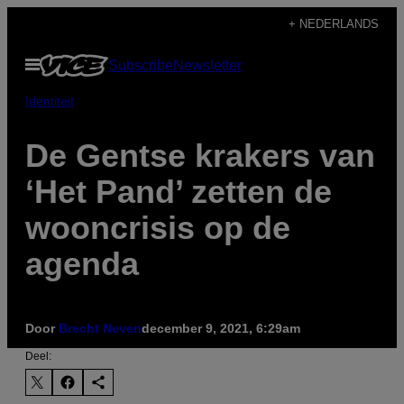
Ga
+ NEDERLANDS
naar
Open
Subscribe
Newsletter
de
menu
inhoud
Identiteit
De Gentse krakers van
‘Het Pand’ zetten de
wooncrisis op de
agenda
Door
Brecht Neven
december 9, 2021, 6:29am
Deel: