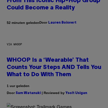
From This Iconic Hip-Hop Group
Could Become a Reality
Door
52 minuten geleden
Lauren Boisvert
VIA WHOOP
WHOOP Is a ‘Wearable’ That
Counts Your Steps AND Tells You
What to Do With Them
1 uur geleden
Door
| Reviewed by
Sam Watanuki
Ysolt Usigan