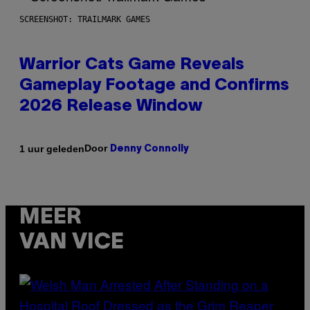
SCREENSHOT: TRAILMARK GAMES
Warrior Cats Game Reveals
Gameplay Footage and Confirms
2026 Release Window
Door
1 uur geleden
Denny Connolly
MEER
VAN VICE