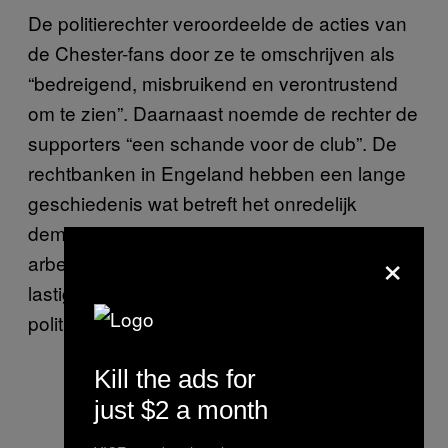
De politierechter veroordeelde de acties van
de Chester-fans door ze te omschrijven als
“bedreigend, misbruikend en verontrustend
om te zien”. Daarnaast noemde de rechter de
supporters “een schande voor de club”. De
rechtbanken in Engeland hebben een lange
geschiedenis wat betreft het onredelijk
demoniseren van voetbalsupporters uit de
×
arbeidersklasse, maar in dit geval was het
lastig om het niet eens te zijn met de
politierechter.
Kill the ads for
just $2 a month