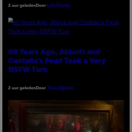
Door
2 uur geleden
Luis Prada
69 Years Ago, Abbott and
Costello’s Feud Took a Very
NSFW Turn
Door
2 uur geleden
Tony Alpsen