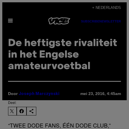
Ga
+ NEDERLANDS
naar
Open
de
SUBSCRIBE
NEWSLETTER
menu
inhoud
De heftigste rivaliteit
in het Engelse
amateurvoetbal
Door
mei 23, 2016, 4:45am
Joseph Marczynski
Deel:
“TWEE DODE FANS, ÉÉN DODE CLUB,”