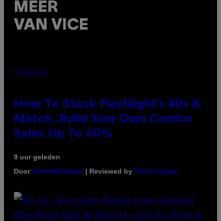
MEER
VAN VICE
FLESHLIGHT
How To Stack Fleshlight’s Mix &
Match, Build Your Own Combo
Sales Up To 30%
9 uur geleden
Door
| Reviewed by
Sam Watanuki
Ysolt Usigan