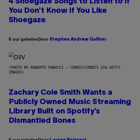
4 Shoegaze Songs to Listen to if
You Don’t Know if You Like
Shoegaze
Door
6 uur geleden
Stephen Andrew Galiher
(PHOTO BY ROBERTO PANUCCI – CORBIS/CORBIS VIA GETTY
IMAGES)
Zachary Cole Smith Wants a
Publicly Owned Music Streaming
Library Built on Spotify’s
Dismantled Bones
Door
6 uur geleden