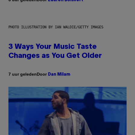
Lauren Boisvert
PHOTO ILLUSTRATION BY IAN WALDIE/GETTY IMAGES
3 Ways Your Music Taste
Changes as You Get Older
Door
7 uur geleden
Dan Milam