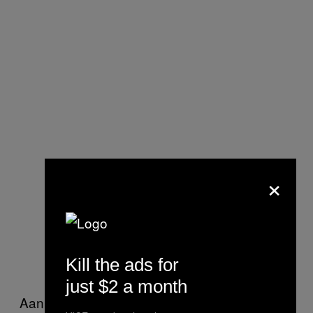
×
TSA agent Bramlet told me to get
back in the machine as a man or it
was going to be a problem.
— Shadi Petosky (@shadipetosky)
Kill the ads for
September 21, 2015
just $2 a month
Aan de grens hebben we al gezien hoe het