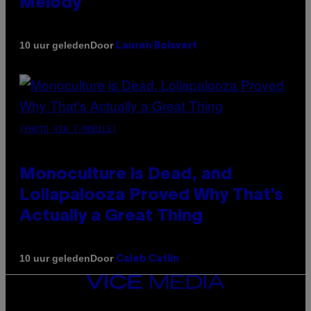
Melody
Door
10 uur geleden
Lauren Boisvert
(PHOTO VIA T-MOBILE)
Monoculture is Dead, and
Lollapalooza Proved Why That’s
Actually a Great Thing
Door
10 uur geleden
Caleb Catlin
VICE
MEDIA
INSTAGRAM
TIKTOK
YOUTUBE