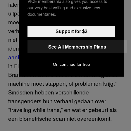
VICE membership also gives you access to
falen van biometrische machines pijnlijk kan
our very best writing and exclusive new
uitpakken. Transgenders die langs de grens
documentaries.
moeten hebben allerlei vernederende
verhalen over wat er gebeurt als hun scans
Support for $2
niet overeenkomen met hun opgegeven
See All Membership Plans
identiteit. Shadi Petosky
live-tweette haar
aanhouding
bij Orlando International Airport
in Florida, waar ze schreef dat “TSA-agent
Or, continue for free
Bramlet vertelt me dat ik als man terug in de
machine moet stappen, of problemen krijg.”
Sindsdien hebben verschillende
transgenders hun verhaal gedaan over
“traveling while trans,” en wat er gebeurt als
een biometrische scan niet overeenkomt.