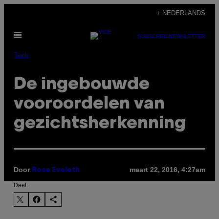
Ga
+ NEDERLANDS
naar
Open
de
SUBSCRIBE
NEWSLETTER
menu
inhoud
Tech
De ingebouwde
vooroordelen van
gezichtsherkenning
Door
maart 22, 2016, 4:27am
Rose Eveleth
Deel: