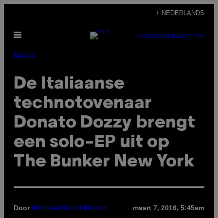
Ga
+ NEDERLANDS
naar
Open
de
SUBSCRIBE
NEWSLETTER
menu
inhoud
Muziek
De Italiaanse
technotovenaar
Donato Dozzy brengt
een solo-EP uit op
The Bunker New York
Door
maart 7, 2016, 5:45am
Michael Scott Barron