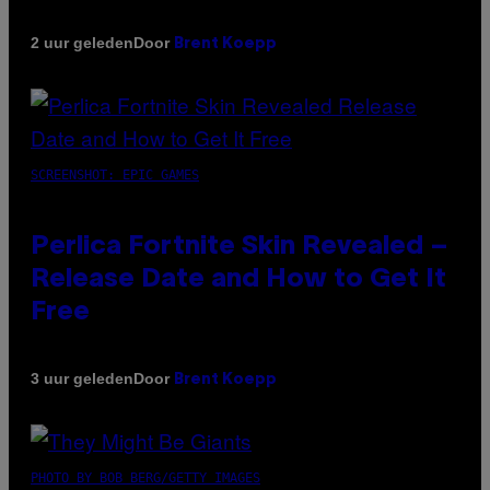
Door
2 uur geleden
Brent Koepp
SCREENSHOT: EPIC GAMES
Perlica Fortnite Skin Revealed –
Release Date and How to Get It
Free
Door
3 uur geleden
Brent Koepp
PHOTO BY BOB BERG/GETTY IMAGES