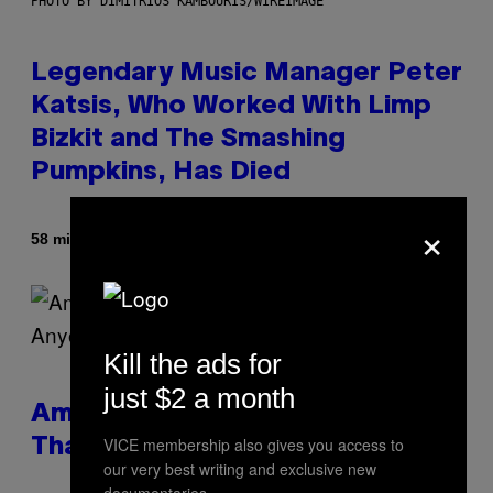
PHOTO BY DIMITRIOS KAMBOURIS/WIREIMAGE
Legendary Music Manager Peter
Katsis, Who Worked With Limp
Bizkit and The Smashing
Pumpkins, Has Died
×
Door
58 minuten geleden
Stephen Andrew Galiher
Kill the ads for
just $2 a month
Americans Watch Porn Longer
VICE membership also gives you access to
Than Anyone Else, Survey Finds
our very best writing and exclusive new
documentaries.