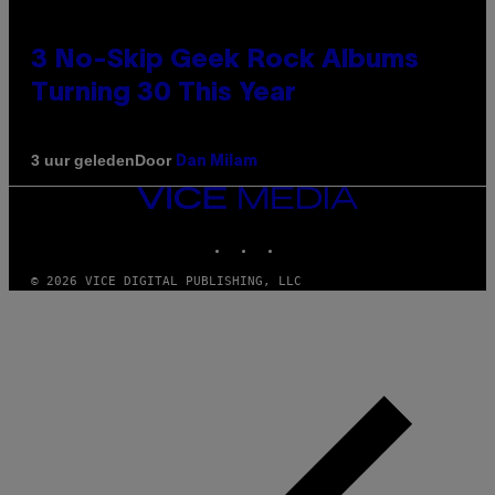
3 No-Skip Geek Rock Albums
Turning 30 This Year
Door
3 uur geleden
Dan Milam
VICE
MEDIA
INSTAGRAM
TIKTOK
YOUTUBE
© 2026 VICE DIGITAL PUBLISHING, LLC