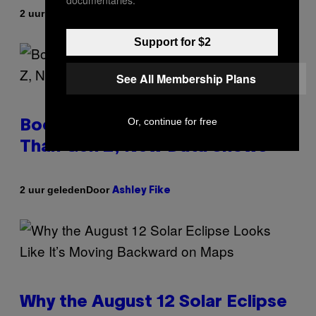
Door
2 uur geleden
Ashley Fike
Support for $2
See All Membership Plans
Or, continue for free
Boomers Are Better at Foreplay
Than Gen Z, New Data Shows
Door
2 uur geleden
Ashley Fike
Why the August 12 Solar Eclipse