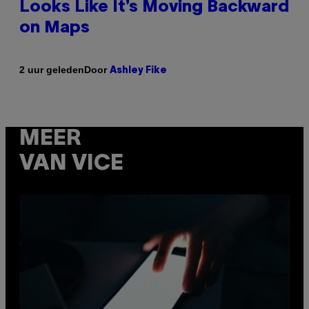
Looks Like It’s Moving Backward
on Maps
Door
2 uur geleden
Ashley Fike
MEER
VAN VICE