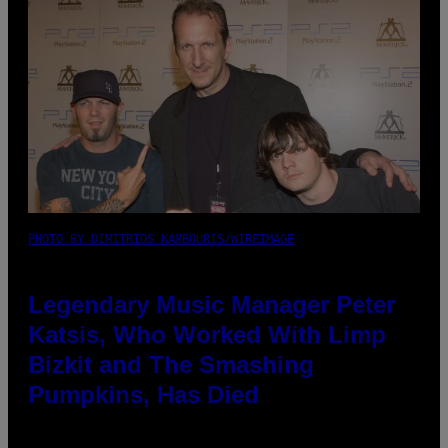
PHOTO BY DIMITRIOS KAMBOURIS/WIREIMAGE
Legendary Music Manager Peter
Katsis, Who Worked With Limp
Bizkit and The Smashing
Pumpkins, Has Died