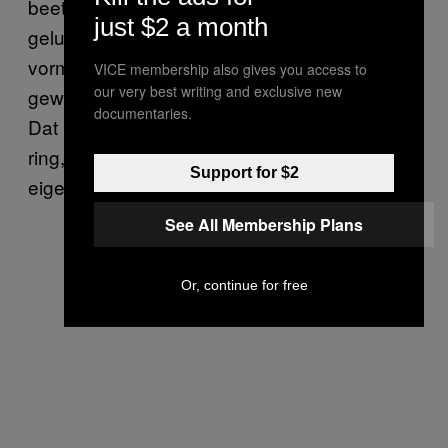
beetje angst voor karma. Hij weet dus dat
just $2 a month
geluk maar kort duurt en dat lijden, in welke
vorm dan ook, voor eeuwig is en dat dat
VICE membership also gives you access to
our very best writing and exclusive new
gewoon maar moet worden geaccepteerd.
documentaries.
Dat is wat Bariram een kampioen maakt in de
ring, maar vooral ook een kampioen in zijn
Support for $2
eigen leven.
See All Membership Plans
Or, continue for free