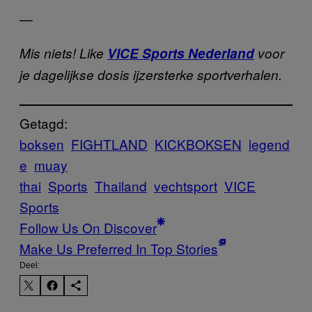
—
Mis niets! Like
VICE Sports Nederland
voor
je dagelijkse dosis ijzersterke sportverhalen.
Getagd:
boksen
FIGHTLAND
KICKBOKSEN
legend
e
muay
thai
Sports
Thailand
vechtsport
VICE
Sports
Follow Us On Discover
Make Us Preferred In Top Stories
Deel: