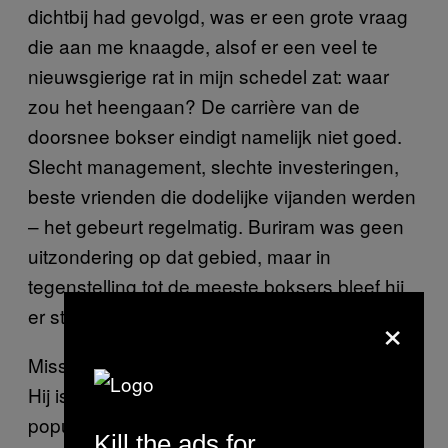
dichtbij had gevolgd, was er een grote vraag
die aan me knaagde, alsof er een veel te
nieuwsgierige rat in mijn schedel zat: waar
zou het heengaan? De carrière van de
doorsnee bokser eindigt namelijk niet goed.
Slecht management, slechte investeringen,
beste vrienden die dodelijke vijanden werden
– het gebeurt regelmatig. Buriram was geen
uitzondering op dat gebied, maar in
tegenstelling tot de meeste boksers bleef hij
er sterk, trots en intact onder.
×
Misschien heeft het met zijn geloof te maken.
Hij is, net als 95 procent van de Thaise
populatie, een Theravada-boeddhist met een
Kill the ads for