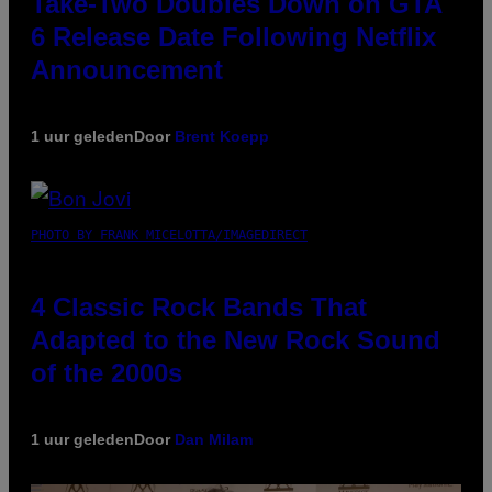
Take-Two Doubles Down on GTA
6 Release Date Following Netflix
Announcement
1 uur geleden
Door
Brent Koepp
PHOTO BY FRANK MICELOTTA/IMAGEDIRECT
4 Classic Rock Bands That
Adapted to the New Rock Sound
of the 2000s
1 uur geleden
Door
Dan Milam