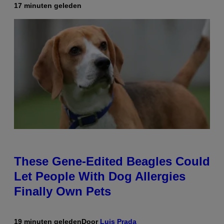
17 minuten geleden
These Gene-Edited Beagles Could
Let People With Dog Allergies
Finally Own Pets
19 minuten geleden
Door
Luis Prada