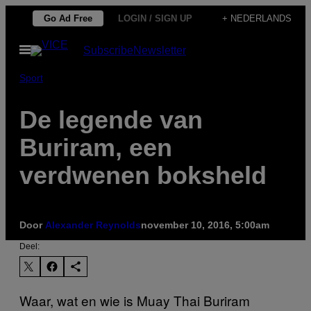
Ga
Go Ad Free
LOGIN / SIGN UP
+ NEDERLANDS
naar
Open
Subscribe
Newsletter
de
menu
inhoud
Sport
De legende van
Buriram, een
verdwenen boksheld
Door
Alexander Reynolds
november 10, 2016, 5:00am
Deel:
Waar, wat en wie is Muay Thai Buriram