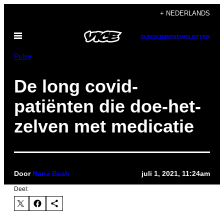
Ga
+ NEDERLANDS
naar
Open
de
SUBSCRIBE
NEWSLETTER
menu
inhoud
Pulse
De long covid-
patiënten die doe-het-
zelven met medicatie
Door
Nana Baah
juli 1, 2021, 11:24am
Deel: