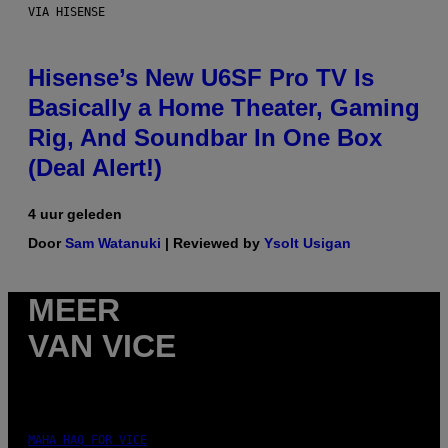
VIA HISENSE
Hisense’s New U6SF Pro TV Is
Basically a Home Theater, Gaming
Rig, And Soundbar In One Box
(Deal Alert!)
4 uur geleden
Door
Sam Watanuki
| Reviewed by
Ysolt Usigan
MEER
VAN VICE
MAHA HAQ FOR VICE