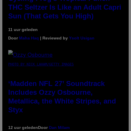
THC Seltzer Is Like an Adult Capri
Sun (That Gets You High)
11 uur geleden
Door
Maha Haq
| Reviewed by
Ysolt Usigan
PHOTO BY NICK LAHAM/GETTY IMAGES
‘Madden NFL 27’ Soundtrack
Includes Ozzy Osbourne,
Metallica, the White Stripes, and
Styx
12 uur geleden
Door
Dan Milam