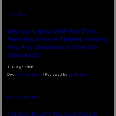
VIA HISENSE
Hisense’s New U6SF Pro TV Is
Basically a Home Theater, Gaming
Rig, And Soundbar In One Box
(Deal Alert!)
11 uur geleden
Door
Sam Watanuki
| Reviewed by
Ysolt Usigan
MAHA HAQ FOR VICE
Cycling Frog’s Tropical Punch