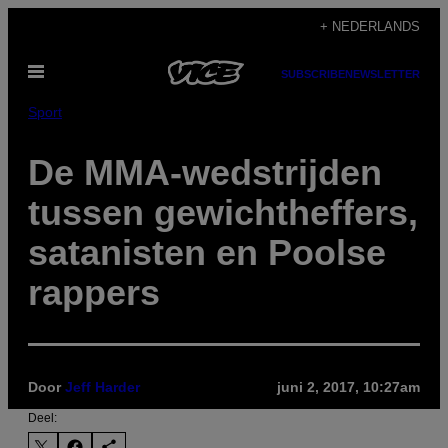
Ga
+ NEDERLANDS
naar
Open
de
SUBSCRIBE
NEWSLETTER
menu
inhoud
Sport
De MMA-wedstrijden
tussen gewichtheffers,
satanisten en Poolse
rappers
Door
Jeff Harder
juni 2, 2017, 10:27am
Deel: