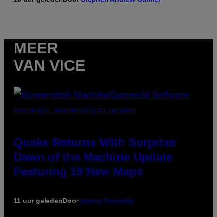
MEER
VAN VICE
SCREENSHOT: MACHINEGAMES/ID SOFTWARE
Quake Returns With Surprise
Dawn of the Machine Update
Featuring 19 New Maps
11 uur geleden
Door
Denny Connolly