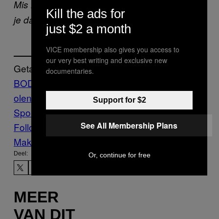
Mis niets! Like
VICE Sports Nederland
voor
Kill the ads for
je dagelijkse dosis ijzersterke sportverhalen.
just $2 a month
VICE membership also gives you access to
our very best writing and exclusive new
Getagd:
documentaries.
BODYBUILDER
FIGHTLAND
KSW
MMA
P
olen
Sports
tatoeages
UFC
VICE
Support for $2
Sports
сатанист
See All Membership Plans
Follow Us On Discover
Make Us Preferred In Top Stories
Deel:
Or, continue for free
MEER
VAN DIT