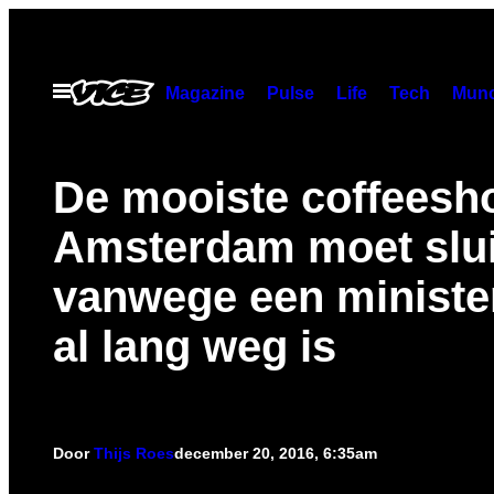
Ga
naar
de
Open
Magazine
Pulse
Life
Tech
Munc
menu
inhoud
De mooiste coffeesh
Amsterdam moet slu
vanwege een minister
al lang weg is
Door
Thijs Roes
december 20, 2016, 6:35am