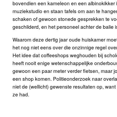
bovendien een kameleon en een albinokikker 
muziekstudio en staan tafels om aan te hangen
schaken of gewoon stonede gesprekken te voere
geschilderd, en het personeel achter de balie i
Waarom deze dertig jaar oude huiskamer moet s
het nog niet eens over die onzinnige regel ov
Het idee dat coffeeshops weghouden bij scho
heeft nooit enige wetenschappelijke onderbo
gewoon een paar meter verder fietsen, maar j
een shop komen. Politieonderzoek naar overl
niet de (wellicht) gewenste resultaten op, wan
ze had.