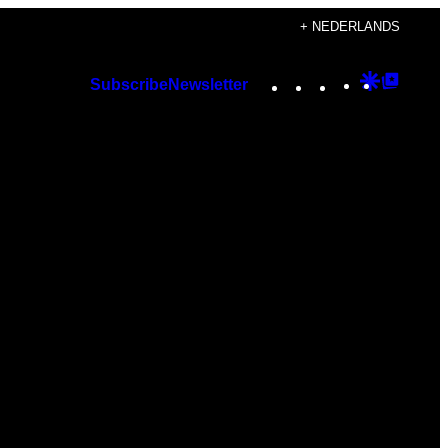
+ NEDERLANDS
Instagram
TikTok
YouTube
Google
Googl
Subscribe
Newsletter
Discover
Top
Posts