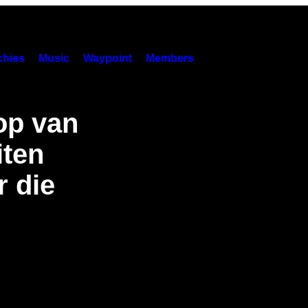
hies
Music
Waypoint
Members
op van
iten
 die