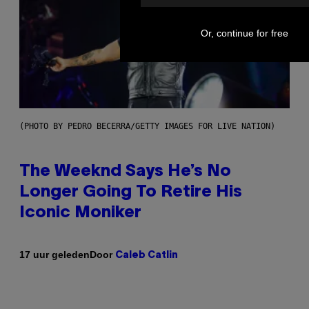
Or, continue for free
(PHOTO BY PEDRO BECERRA/GETTY IMAGES FOR LIVE NATION)
The Weeknd Says He’s No
Longer Going To Retire His
Iconic Moniker
Door
17 uur geleden
Caleb Catlin