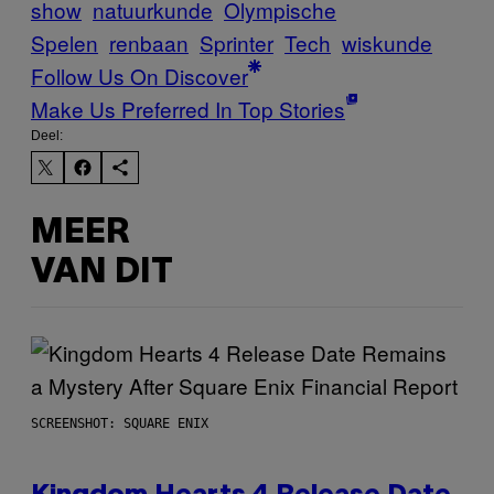
show
natuurkunde
Olympische
Spelen
renbaan
Sprinter
Tech
wiskunde
Follow Us On Discover
Make Us Preferred In Top Stories
Deel:
MEER
VAN DIT
SCREENSHOT: SQUARE ENIX