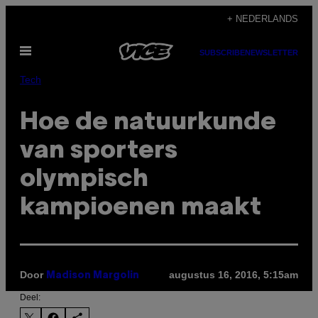
Ga
+ NEDERLANDS
naar
Open
de
SUBSCRIBE
NEWSLETTER
menu
inhoud
Tech
Hoe de natuurkunde
van sporters
olympisch
kampioenen maakt
Door
augustus 16, 2016, 5:15am
Madison Margolin
Deel: