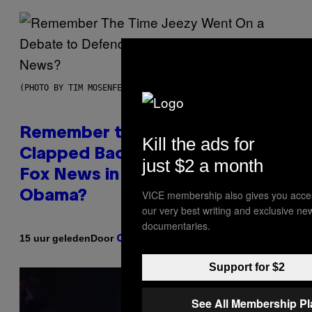
(PHOTO BY TIM MOSENFELDER/GETTY IMAGES)
Remember the Time Jeezy
Kill the ads for
Clapped Back at Bill O’Reilly and
just $2 a month
Fox News in Defense of Barack
VICE membership also gives you acce
Obama?
our very best writing and exclusive ne
documentaries.
Door
15 uur geleden
Caleb Catlin
Support for $2
See All Membership P