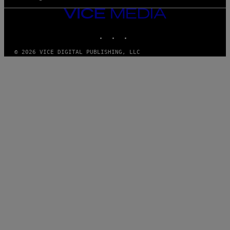
VICE
MEDIA
INSTAGRAM
TIKTOK
YOUTUBE
© 2026 VICE DIGITAL PUBLISHING, LLC