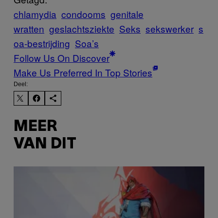
chlamydia
condooms
genitale
wratten
geslachtsziekte
Seks
sekswerker
s
oa-bestrijding
Soa’s
Follow Us On Discover
Make Us Preferred In Top Stories
Deel:
MEER
VAN DIT