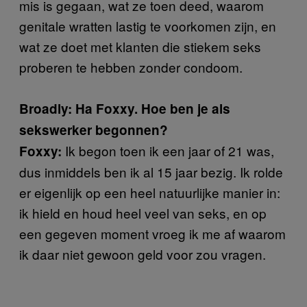
mis is gegaan, wat ze toen deed, waarom
genitale wratten lastig te voorkomen zijn, en
wat ze doet met klanten die stiekem seks
proberen te hebben zonder condoom.
Broadly: Ha Foxxy. Hoe ben je als
sekswerker begonnen?
Ik begon toen ik een jaar of 21 was,
Foxxy:
dus inmiddels ben ik al 15 jaar bezig. Ik rolde
er eigenlijk op een heel natuurlijke manier in:
ik hield en houd heel veel van seks, en op
een gegeven moment vroeg ik me af waarom
ik daar niet gewoon geld voor zou vragen.