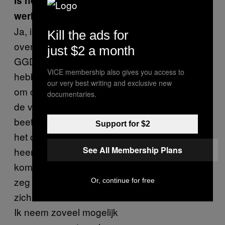
Is het weleens voorgekomen dat je aan het
werk was en het condoom scheurde?
Ja, in het begin is me dat twee of drie keer
Kill the ads for
overkomen. Ik heb dat toen aangekaart bij de
just $2 a month
GGD en gevraagd wat ik eraan kon doen. Zij
VICE membership also gives you access to
hebben me een heel handig trucje geleerd
our very best writing and exclusive new
om dat te voorkomen: als je het condoom uit
documentaries.
de verpakking haalt, pak je ‘m bij het topje
beet en draai je ‘m een paar keer rond. Houd
Support for $2
het condoom vast terwijl je ‘m over de penis
See All Membership Plans
heentrekt, en zo kan er geen lucht in het tuitje
komen. De keren dat het condoom scheurt,
zeg ik wel tegen de klant in kwestie dat ze
Or, continue for free
zich voor de zekerheid moeten laten testen.
Ik neem zoveel mogelijk