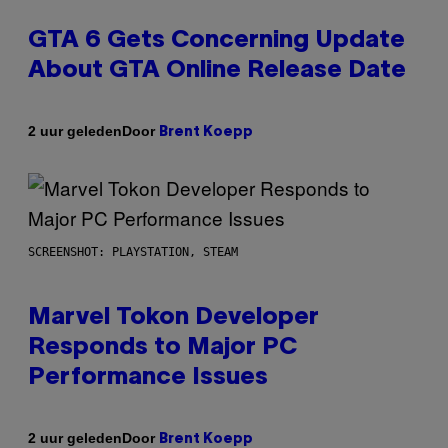
GTA 6 Gets Concerning Update
About GTA Online Release Date
Door
2 uur geleden
Brent Koepp
SCREENSHOT: PLAYSTATION, STEAM
Marvel Tokon Developer
Responds to Major PC
Performance Issues
Door
2 uur geleden
Brent Koepp