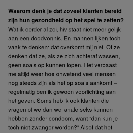
Waarom denk je dat zoveel klanten bereid
zijn hun gezondheid op het spel te zetten?
Wat ik eerder al zei, hiv staat niet meer gelijk
aan een doodvonnis. En mannen lijken toch
vaak te denken: dat overkomt mij niet. Of ze
denken dat ze, als ze zich achteraf wassen,
geen soa’s op kunnen lopen. Het verbaast
me altijd weer hoe onwetend veel mensen
nog steeds zijn als het op soa’s aankomt –
regelmatig ben ik gewoon voorlichting aan
het geven. Soms heb ik ook klanten die
vragen of we dan wel anale seks kunnen
hebben zonder condoom, want “dan kun je
toch niet zwanger worden?” Alsof dat het