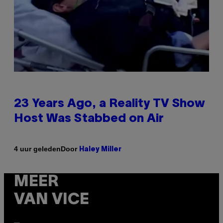
23 Years Ago, a Reality TV Show
Host Was Stabbed on Air
Door
4 uur geleden
Haley Miller
MEER
VAN VICE