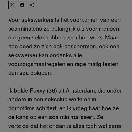
Voor sekswerkers is het voorkomen van een
soa minstens zo belangrijk als voor mensen
die geen seks hebben voor hun werk. Maar
hoe goed ze zich ook beschermen, ook een
sekswerker kan ondanks alle
voorzorgsmaatregelen en regelmatig testen
een soa oplopen.
Ik belde Foxxy (36) uit Amsterdam, die onder
andere in een seksclub werkt en in
pornofilms schittert, en ik vroeg haar hoe ze
de kans op een soa minimaliseert. Ze
vertelde dat het ondanks alles toch wel eens