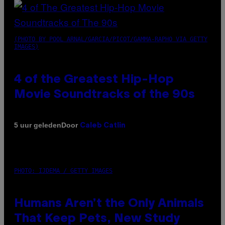
(PHOTO BY POOL ARNAL/GARCIA/PICOT/GAMMA-RAPHO VIA GETTY
IMAGES)
4 of the Greatest Hip-Hop
Movie Soundtracks of the 90s
Door
5 uur geleden
Caleb Catlin
PHOTO: IJDEMA / GETTY IMAGES
Humans Aren’t the Only Animals
That Keep Pets, New Study