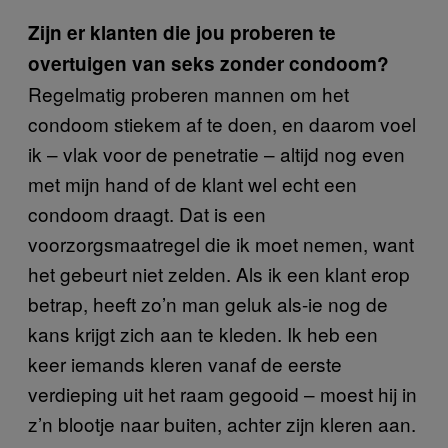
Zijn er klanten die jou proberen te
overtuigen van seks zonder condoom?
Regelmatig proberen mannen om het
condoom stiekem af te doen, en daarom voel
ik – vlak voor de penetratie – altijd nog even
met mijn hand of de klant wel echt een
condoom draagt. Dat is een
voorzorgsmaatregel die ik moet nemen, want
het gebeurt niet zelden. Als ik een klant erop
betrap, heeft zo’n man geluk als-ie nog de
kans krijgt zich aan te kleden. Ik heb een
keer iemands kleren vanaf de eerste
verdieping uit het raam gegooid – moest hij in
z’n blootje naar buiten, achter zijn kleren aan.