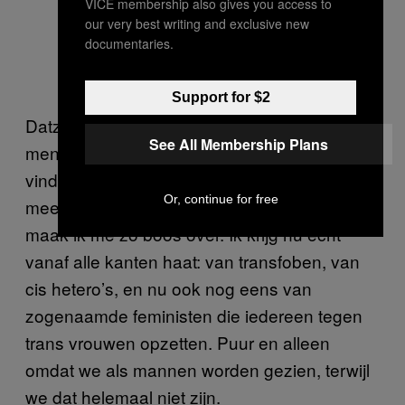
VICE membership also gives you access to
our very best writing and exclusive new
documentaries.
Support for $2
Datzelfde gevoel krijg ik bij opiniestukken van
See All Membership Plans
mensen die van alles van het wetsvoorstel
vinden, maar die zelf nooit hebben
Or, continue for free
meegemaakt hoe het is om trans te zijn. Daar
maak ik me zo boos over. Ik krijg nu echt
vanaf alle kanten haat: van transfoben, van
cis hetero’s, en nu ook nog eens van
zogenaamde feministen die iedereen tegen
trans vrouwen opzetten. Puur en alleen
omdat we als mannen worden gezien, terwijl
we dat helemaal niet zijn.