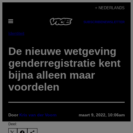
Ga
+ NEDERLANDS
naar
Open
de
SUBSCRIBE
NEWSLETTER
menu
inhoud
Identiteit
De nieuwe wetgeving
genderregistratie kent
bijna alleen maar
voordelen
Door
Kris van der Voorn
maart 9, 2022, 10:06am
Deel: