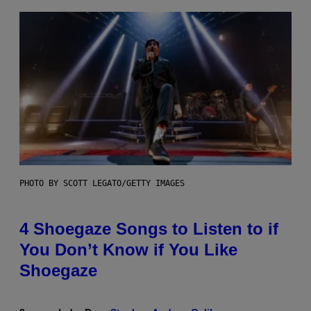
PHOTO BY SCOTT LEGATO/GETTY IMAGES
4 Shoegaze Songs to Listen to if
You Don’t Know if You Like
Shoegaze