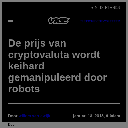
Ga
+ NEDERLANDS
naar
Open
de
SUBSCRIBE
NEWSLETTER
menu
inhoud
De prijs van
cryptovaluta wordt
keihard
gemanipuleerd door
robots
Door
willem van ewijk
januari 18, 2018, 9:06am
Deel: