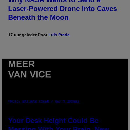
Laser-Powered Drone Into Caves
Beneath the Moon
17 uur geleden
Door
Luis Prada
MEER
VAN VICE
PHOTO: BATUHAN TOKER / GETTY IMAGES
Your Desk Height Could Be
Messing With Your Brain, New