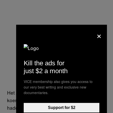
×
Kill the ads for
just $2 a month
VICE membership also gives you access to
our very best writing and exclusive new
Het zou ook kunnen dat ze met de
documentaries.
koersstijging het verlies dat ze door de hacks
hadden geleden probeerden te verbergen. Er
Support for $2