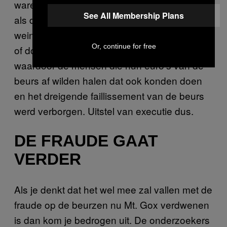
waren veel bitcoins weg van de beurs, maar
See All Membership Plans
als de koers steeg, konden ze met de
weinige bitcoins die ze hadden meer euro’s
Or, continue for free
of dollars of yens op de beurs krijgen
waardoor de mensen die hun euro’s van de
beurs af wilden halen dat ook konden doen
en het dreigende faillissement van de beurs
werd verborgen. Uitstel van executie dus.
DE FRAUDE GAAT
VERDER
Als je denkt dat het wel mee zal vallen met de
fraude op de beurzen nu Mt. Gox verdwenen
is dan kom je bedrogen uit. De onderzoekers