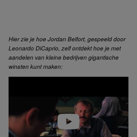
Hier zie je hoe Jordan Belfort, gespeeld door
Leonardo DiCaprio, zelf ontdekt hoe je met
aandelen van kleine bedrijven gigantische
winsten kunt maken:
P
l
a
y
v
i
d
e
o