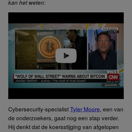
kan het weten:
P
l
a
y
v
i
d
e
o
Cybersecurity-specialist
Tyler Moore
, een van
de onderzoekers, gaat nog een stap verder.
Hij denkt dat de koersstijging van afgelopen