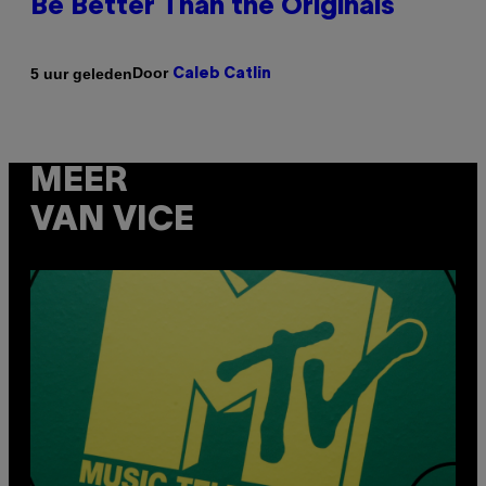
Be Better Than the Originals
Door
5 uur geleden
Caleb Catlin
MEER
VAN VICE