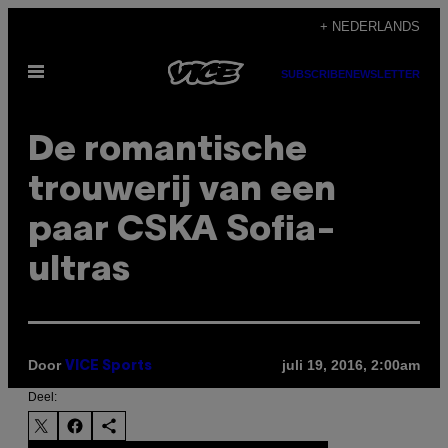
Ga
+ NEDERLANDS
naar
Open
de
SUBSCRIBE
NEWSLETTER
menu
inhoud
De romantische
trouwerij van een
paar CSKA Sofia-
ultras
Door
juli 19, 2016, 2:00am
VICE Sports
Deel: