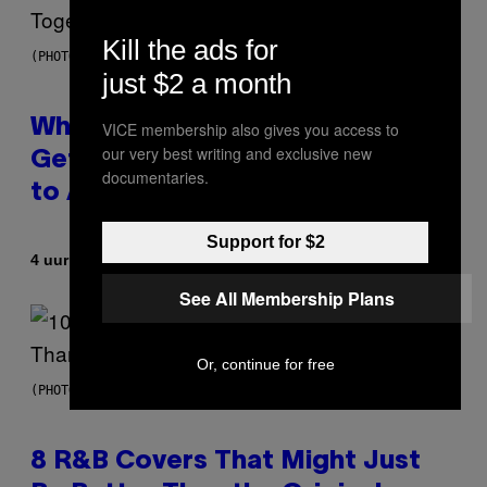
Kill the ads for
(PHOTO BY NOAM GALAI/GETTY IMAGES FOR TRIBECA FESTIVAL)
just $2 a month
Why A$AP Mob Will Never Fully
VICE membership also gives you access to
our very best writing and exclusive new
Get Back Together, According
documentaries.
to A$AP Rocky
Support for $2
Door
4 uur geleden
Caleb Catlin
See All Membership Plans
Or, continue for free
(PHOTO BY EBET ROBERTS/REDFERNS)
8 R&B Covers That Might Just