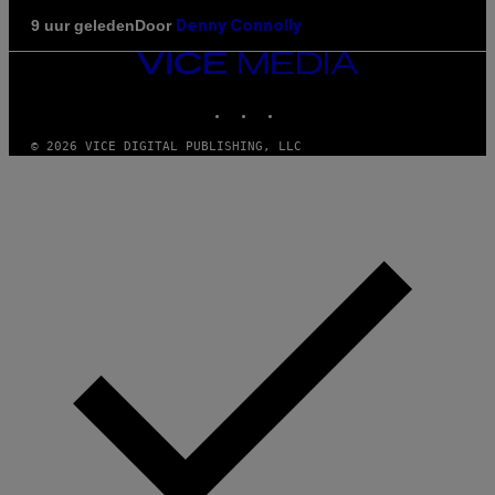
Door
9 uur geleden
Denny Connolly
VICE
MEDIA
INSTAGRAM
TIKTOK
YOUTUBE
© 2026 VICE DIGITAL PUBLISHING, LLC