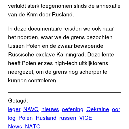
verluidt sterk toegenomen sinds de annexatie
van de Krim door Rusland.
In deze documentaire reisden we ook naar
het noorden, waar we de grens bezochten
tussen Polen en de zwaar bewapende
Russische exclave Kaliningrad. Deze lente
heeft Polen er zes high-tech uitkijktorens
neergezet, om de grens nog scherper te
kunnen controleren.
Getagd:
leger
NAVO
nieuws
oefening
Oekraine
oor
log
Polen
Rusland
russen
VICE
News
ΝΑΤΟ