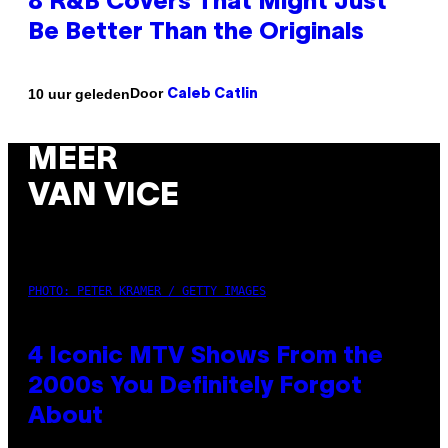
8 R&B Covers That Might Just
Be Better Than the Originals
Door
10 uur geleden
Caleb Catlin
MEER
VAN VICE
PHOTO: PETER KRAMER / GETTY IMAGES
4 Iconic MTV Shows From the
2000s You Definitely Forgot
About