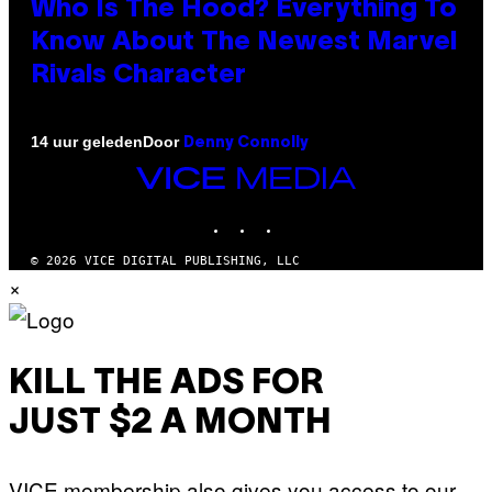
Who Is The Hood? Everything To
Know About The Newest Marvel
Rivals Character
Door
14 uur geleden
Denny Connolly
VICE
MEDIA
INSTAGRAM
TIKTOK
YOUTUBE
© 2026 VICE DIGITAL PUBLISHING, LLC
×
KILL THE ADS FOR
JUST $2 A MONTH
VICE membership also gives you access to our