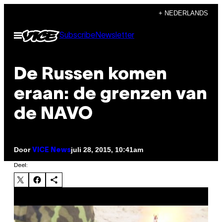
Ga
+ NEDERLANDS
naar
Open
Subscribe
Newsletter
de
menu
inhoud
De Russen komen
eraan: de grenzen van
de NAVO
Door
juli 28, 2015, 10:41am
VICE News
Deel:
P
l
a
y
v