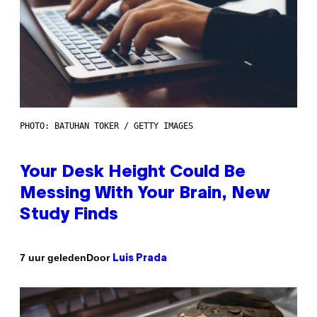
PHOTO: BATUHAN TOKER / GETTY IMAGES
Your Desk Height Could Be
Messing With Your Brain, New
Study Finds
Door
7 uur geleden
Luis Prada