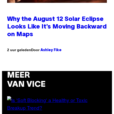
Why the August 12 Solar Eclipse
Looks Like It’s Moving Backward
on Maps
Door
2 uur geleden
Ashley Fike
MEER
VAN VICE