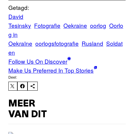
Getagd:
David
Tesinsky
Fotografie
Oekraine
oorlog
Oorlo
g in
Oekraïne
oorlogsfotografie
Rusland
Soldat
en
Follow Us On Discover
Make Us Preferred In Top Stories
Deel:
MEER
VAN DIT