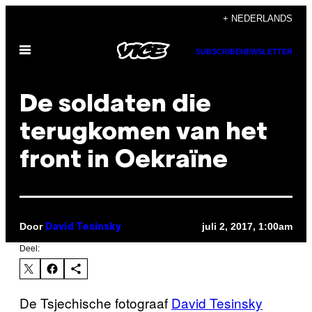
Ga
+ NEDERLANDS
naar
Open
de
SUBSCRIBE
NEWSLETTER
menu
inhoud
De soldaten die
terugkomen van het
front in Oekraïne
Door
juli 2, 2017, 1:00am
David Tesinsky
Deel:
De Tsjechische fotograaf
David Tesinsky