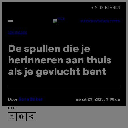
Ga
+ NEDERLANDS
naar
Open
de
SUBSCRIBE
NEWSLETTER
menu
inhoud
Identidade
De spullen die je
herinneren aan thuis
als je gevlucht bent
Door
maart 29, 2019, 9:08am
Sona Boker
Deel: