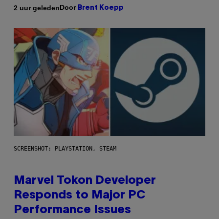
Door
2 uur geleden
Brent Koepp
SCREENSHOT: PLAYSTATION, STEAM
Marvel Tokon Developer
Responds to Major PC
Performance Issues