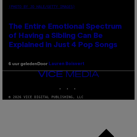
(PHOTO BY JO HALE/GETTY IMAGES)
The Entire Emotional Spectrum
of Having a Sibling Can Be
Explained in Just 4 Pop Songs
Door
6 uur geleden
Lauren Boisvert
VICE
MEDIA
INSTAGRAM
TIKTOK
YOUTUBE
© 2026 VICE DIGITAL PUBLISHING, LLC