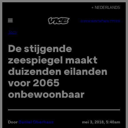
Ga
+ NEDERLANDS
naar
Open
de
SUBSCRIBE
NEWSLETTER
menu
inhoud
Tech
De stijgende
zeespiegel maakt
duizenden eilanden
voor 2065
onbewoonbaar
Door
mei 3, 2018, 5:40am
Daniel Oberhaus