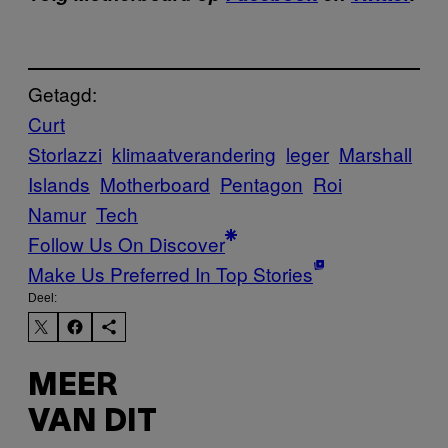
Getagd:
Curt
Storlazzi
klimaatverandering
leger
Marshall
Islands
Motherboard
Pentagon
Roi
Namur
Tech
Follow Us On Discover
Make Us Preferred In Top Stories
Deel:
MEER
VAN DIT