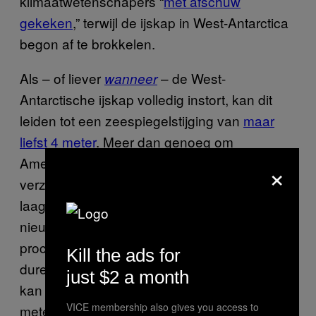
klimaatwetenschapers “
met afschuw
gekeken
,” terwijl de ijskap in West-Antarctica
begon af te brokkelen.
Als – of liever
– de West-
wanneer
Antarctische ijskap volledig instort, kan dit
leiden tot een zeespiegelstijging van
maar
liefst 4 meter
. Meer dan genoeg om
Amerikaanse kuststeden als
Miami
te laten
×
verzuipen, om maar te zwijgen over de
laaggelegen Marshalleilanden. Het goede
nieuws is – als je dat zo kan noemen – dat dit
proces waarschijnlijk meer dan 200 jaar gaat
Kill the ads for
duren. Maar volgens
een rapport uit 2013
just $2 a month
kan de zeespiegel in 2100 meer dan een
VICE membership also gives you access to
meter zijn gestegen. Hoewel veel