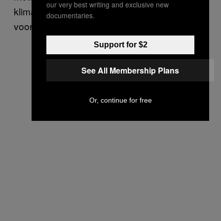
our very best writing and exclusive new
klimaatwetenschappers denken dat dit een
documentaries.
voorzichtige
schatting
is.
Support for $2
See All Membership Plans
Or, continue for free