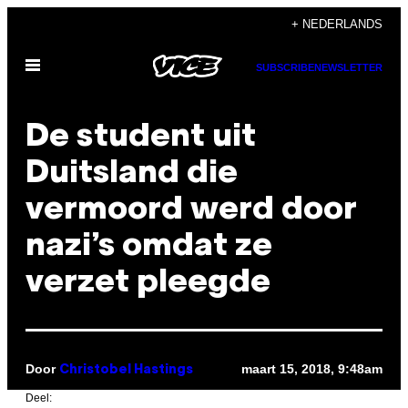
Ga
+ NEDERLANDS
naar
Open
de
SUBSCRIBE
NEWSLETTER
menu
inhoud
De student uit
Duitsland die
vermoord werd door
nazi’s omdat ze
verzet pleegde
Door
maart 15, 2018, 9:48am
Christobel Hastings
Deel: