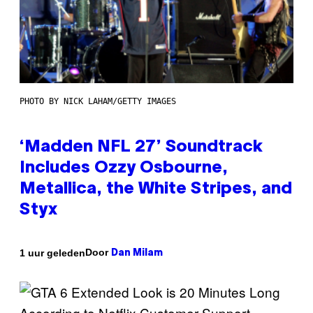
PHOTO BY NICK LAHAM/GETTY IMAGES
‘Madden NFL 27’ Soundtrack
Includes Ozzy Osbourne,
Metallica, the White Stripes, and
Styx
Door
1 uur geleden
Dan Milam