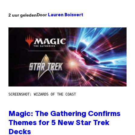
Door
2 uur geleden
Lauren Boisvert
SCREENSHOT: WIZARDS OF THE COAST
Magic: The Gathering Confirms
Themes for 5 New Star Trek
Decks