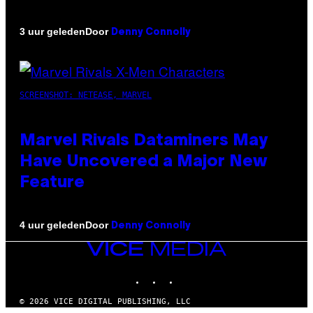
Door
3 uur geleden
Denny Connolly
SCREENSHOT: NETEASE, MARVEL
Marvel Rivals Dataminers May
Have Uncovered a Major New
Feature
Door
4 uur geleden
Denny Connolly
VICE
MEDIA
INSTAGRAM
TIKTOK
YOUTUBE
© 2026 VICE DIGITAL PUBLISHING, LLC