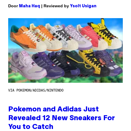
Door
| Reviewed by
Maha Haq
Ysolt Usigan
VIA POKEMON/ADIDAS/NINTENDO
Pokemon and Adidas Just
Revealed 12 New Sneakers For
You to Catch