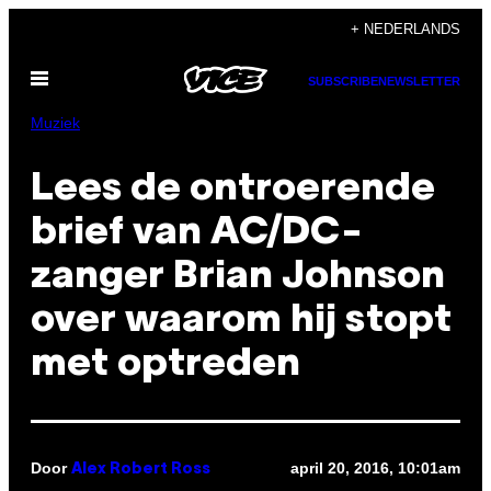
Ga
+ NEDERLANDS
naar
Open
de
SUBSCRIBE
NEWSLETTER
menu
inhoud
Muziek
Lees de ontroerende
brief van AC/DC-
zanger Brian Johnson
over waarom hij stopt
met optreden
Door
april 20, 2016, 10:01am
Alex Robert Ross