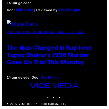
14 uur geleden
Door
| Reviewed by
Maha Haq
Ysolt Usigan
PHOTO BY JOHN LOCHER/POOL/AFP VIA GETTY IMAGES
The Man Charged in Rap Icon
Tupac Shakur’s 1996 Murder
Goes On Trial This Monday
Door
14 uur geleden
Dan Milam
VICE
MEDIA
INSTAGRAM
TIKTOK
YOUTUBE
© 2026 VICE DIGITAL PUBLISHING, LLC