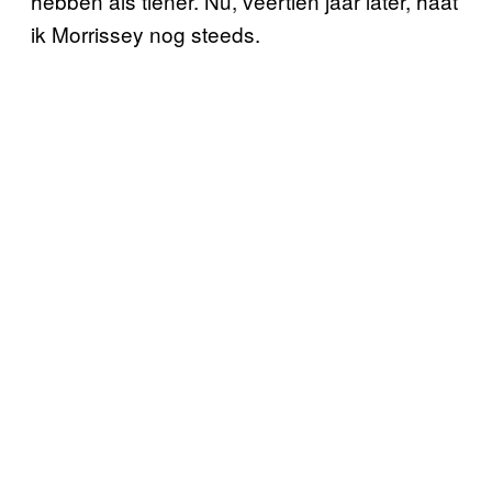
hebben als tiener. Nu, veertien jaar later, haat
ik Morrissey nog steeds.