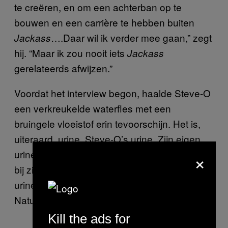
te creëren, en om een achterban op te
bouwen en een carrière te hebben buiten
….Daar wil ik verder mee gaan,” zegt
Jackass
hij. “Maar ik zou nooit iets
Jackass
gerelateerds afwijzen.”
Voordat het interview begon, haalde Steve-O
een verkreukelde waterfles met een
bruingele vloeistof erin tevoorschijn. Het is,
uiteraard, urine. Steve-O’s urine. Zijn eigen
×
urine, die hij kreeg van een dertienjarige fan
bij zijn show in Londen. En wat doe je met
urine die je krijgt van een dertienjarig jochie?
Natuurlijk: testen op drugs.
Kill the ads for