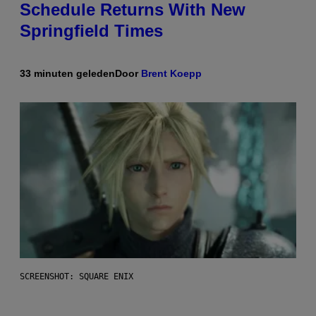
Schedule Returns With New
Springfield Times
33 minuten geleden
Door
Brent Koepp
SCREENSHOT: SQUARE ENIX