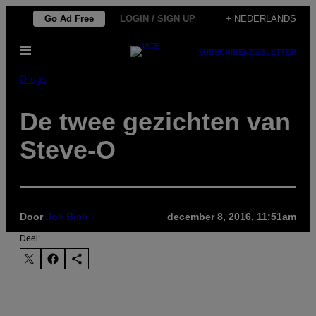
Ga
Go Ad Free
LOGIN / SIGN UP
+ NEDERLANDS
naar
Open
de
SUBSCRIBE
NEWSLETTER
menu
inhoud
Drugs
De twee gezichten van
Steve-O
Door
Joe Bish
december 8, 2016, 11:51am
Deel: