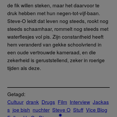
de fik willen steken, maar het daarvoor te
druk hebben met hun negen-tot-vijf-baan.
Steve-O leidt dat leven nog steeds, rookt nog
steeds schaamhaar, rommelt nog steeds met
waterflesjes vol pis. Zijn constantheid heeft
hem veranderd van gekke schoolvriend in
een oude vertrouwde kameraad, en die
zekerheid is geruststellend, zeker in roerige
tijden als deze.
Getagd:
Cultuur
drank
Drugs
Film
Interview
Jackas
s
joe bish
nuchter
Steve O
Stuff
Vice Blog