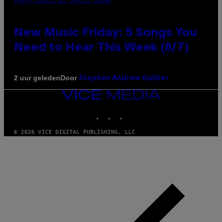
PHOTO CREDIT BY TRAVIS SHINN
New Music Friday: 5 Songs You
Need to Hear This Week (8/7)
Door
2 uur geleden
Stephen Andrew Galiher
VICE
MEDIA
INSTAGRAM
TIKTOK
YOUTUBE
© 2026 VICE DIGITAL PUBLISHING, LLC