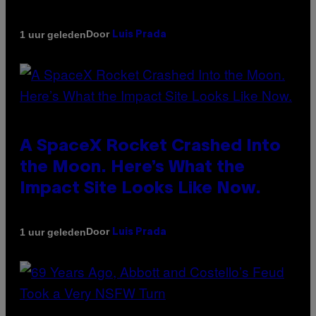
Door
1 uur geleden
Luis Prada
A SpaceX Rocket Crashed Into
the Moon. Here’s What the
Impact Site Looks Like Now.
Door
1 uur geleden
Luis Prada