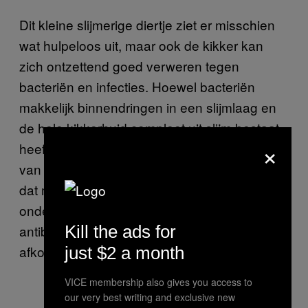
Dit kleine slijmerige diertje ziet er misschien
wat hulpeloos uit, maar ook de kikker kan
zich ontzettend goed verweren tegen
bacteriën en infecties. Hoewel bacteriën
makkelijk binnendringen in een slijmlaag en
de hele kikkerhuid compleet uit slijm bestaat,
×
heeft het beestje wonderbaarlijk weinig last
van infecties. Tegenwoordig weten we hoe
dat mogelijk is. In de kikkerhuid zijn
ondertussen al meer dan honderd
Kill the ads for
antibacteriële eiwitten geïdentificeerd,
afkomstig van verschillende kikkersoorten.
just $2 a month
VICE membership also gives you access to
our very best writing and exclusive new