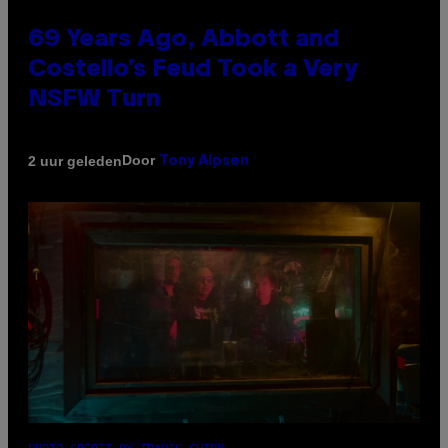
69 Years Ago, Abbott and
Costello’s Feud Took a Very
NSFW Turn
Door
2 uur geleden
Tony Alpsen