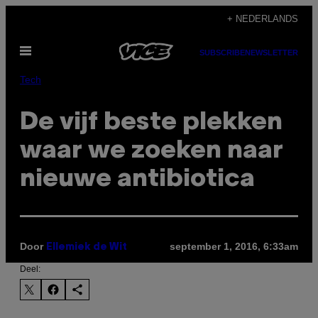
Ga
+ NEDERLANDS
naar
Open
de
SUBSCRIBE
NEWSLETTER
menu
inhoud
Tech
De vijf beste plekken
waar we zoeken naar
nieuwe antibiotica
Door
september 1, 2016, 6:33am
Ellemiek de Wit
Deel: