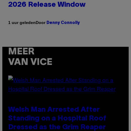
2026 Release Window
Door
1 uur geleden
Denny Connolly
MEER
VAN VICE
Welsh Man Arrested After
Standing on a Hospital Roof
Dressed as the Grim Reaper