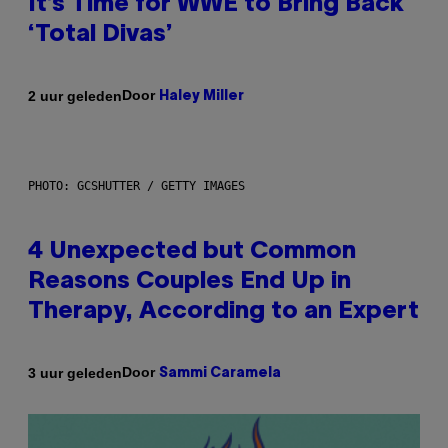
It’s Time for WWE to Bring Back
‘Total Divas’
Door
2 uur geleden
Haley Miller
PHOTO: GCSHUTTER / GETTY IMAGES
4 Unexpected but Common
Reasons Couples End Up in
Therapy, According to an Expert
Door
3 uur geleden
Sammi Caramela