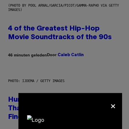
(PHOTO BY POOL ARNAL/GARCIA/PICOT/GAMMA-RAPHO VIA GETTY
IMAGES)
4 of the Greatest Hip-Hop
Movie Soundtracks of the 90s
Door
46 minuten geleden
Caleb Catlin
PHOTO: IJDEMA / GETTY IMAGES
×
Humans Aren’t the Only Animals
That Keep Pets, New Study
Finds