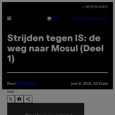
Ga
+ NEDERLANDS
naar
Open
de
SUBSCRIBE
NEWSLETTER
menu
inhoud
Strijden tegen IS: de
weg naar Mosul (Deel
1)
Door
juni 8, 2015, 10:51am
VICE News
Deel: