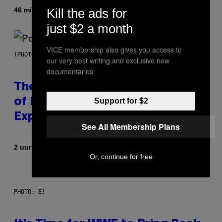
Door
46 minuten geleden
Kill the ads for
Luis Prada
just $2 a month
VICE membership also gives you access to
(PHOTO BY JO HALE/GETTY IMAGES)
our very best writing and exclusive new
documentaries.
The Entire Emotional Spectrum
Support for $2
of Having a Sibling Can Be
Explained in Just 4 Pop Songs
See All Membership Plans
Door
2 uur geleden
Lauren Boisvert
Or, continue for free
PHOTO: E!