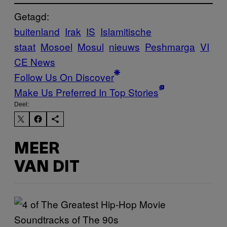
Getagd:
buitenland
Irak
IS
Islamitische
staat
Mosoel
Mosul
nieuws
Peshmarga
VI
CE News
Follow Us On Discover
Make Us Preferred In Top Stories
Deel:
MEER
VAN DIT