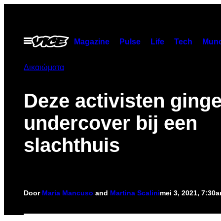
Ga
naar
de
Open
Magazine
Pulse
Life
Tech
Munc
menu
inhoud
Δικαιώματα
Deze activisten ging
undercover bij een
slachthuis
Door
Maria Mancuso
and
Martina Scalini
mei 3, 2021, 7:30