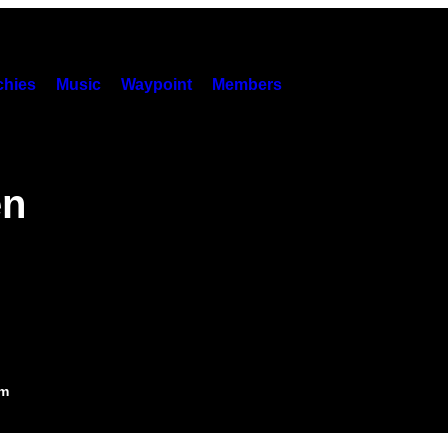
hies
Music
Waypoint
Members
en
am