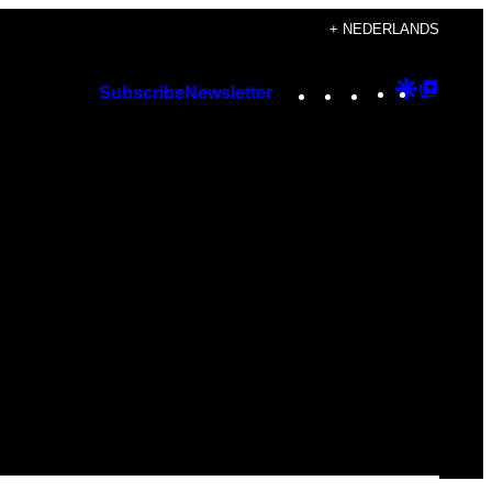
+ NEDERLANDS
Instagram
TikTok
YouTube
Google
Googl
Subscribe
Newsletter
Discover
Top
Posts