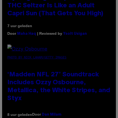
THC Seltzer Is Like an Adult
Capri Sun (That Gets You High)
7 uur geleden
Door
| Reviewed by
Maha Haq
Ysolt Usigan
PHOTO BY NICK LAHAM/GETTY IMAGES
‘Madden NFL 27’ Soundtrack
Includes Ozzy Osbourne,
Metallica, the White Stripes, and
Styx
Door
8 uur geleden
Dan Milam