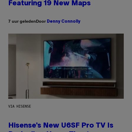
Featuring 19 New Maps
Door
7 uur geleden
Denny Connolly
VIA HISENSE
Hisense’s New U6SF Pro TV Is