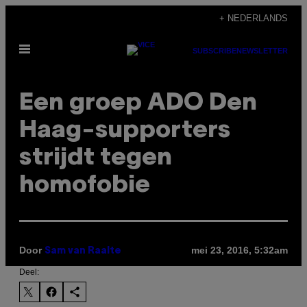
Ga
+ NEDERLANDS
naar
Open
de
SUBSCRIBE
NEWSLETTER
menu
inhoud
Een groep ADO Den
Haag-supporters
strijdt tegen
homofobie
Door
mei 23, 2016, 5:32am
Sam van Raalte
Deel: