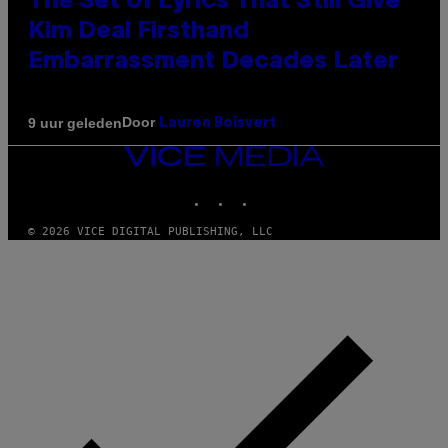
The Set of Lyrics That Still Give
Kim Deal Firsthand
Embarrassment Decades Later
Door
9 uur geleden
Lauren Boisvert
VICE
MEDIA
INSTAGRAM
TIKTOK
YOUTUBE
© 2026 VICE DIGITAL PUBLISHING, LLC