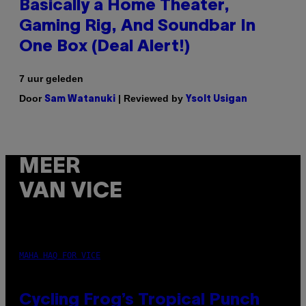
Basically a Home Theater,
Gaming Rig, And Soundbar In
One Box (Deal Alert!)
7 uur geleden
Door
| Reviewed by
Sam Watanuki
Ysolt Usigan
MEER
VAN VICE
MAHA HAQ FOR VICE
Cycling Frog’s Tropical Punch