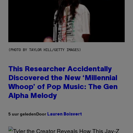
(PHOTO BY TAYLOR HILL/GETTY IMAGES)
This Researcher Accidentally
Discovered the New ‘Millennial
Whoop’ of Pop Music: The Gen
Alpha Melody
Door
5 uur geleden
Lauren Boisvert