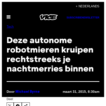
Ga
+ NEDERLANDS
naar
Open
de
SUBSCRIBE
NEWSLETTER
menu
inhoud
Tech
Deze autonome
robotmieren kruipen
rechtstreeks je
nachtmerries binnen
Door
maart 31, 2015, 8:30am
Michael Byrne
Deel: