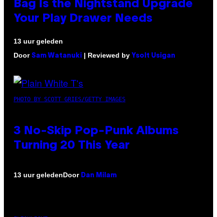
Bag Is the Nightstand Upgrade
Your Play Drawer Needs
13 uur geleden
Door
| Reviewed by
Sam Watanuki
Ysolt Usigan
PHOTO BY SCOTT GRIES/GETTY IMAGES
3 No-Skip Pop-Punk Albums
Turning 20 This Year
Door
13 uur geleden
Dan Milam