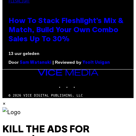
FLESHLIGHT
How To Stack Fleshlight’s Mix &
Match, Build Your Own Combo
Sales Up To 30%
13 uur geleden
Door
| Reviewed by
Sam Watanuki
Ysolt Usigan
VICE
MEDIA
INSTAGRAM
TIKTOK
YOUTUBE
© 2026 VICE DIGITAL PUBLISHING, LLC
×
KILL THE ADS FOR