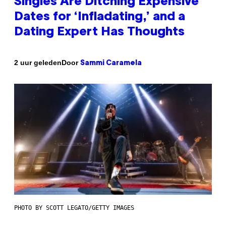
Singles Are Ditching Expensive
Dates for ‘Infladating,’ and a
Dating Expert Has Thoughts
Door
2 uur geleden
Sammi Caramela
PHOTO BY SCOTT LEGATO/GETTY IMAGES